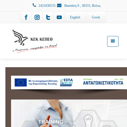
2421030535
Βασσάνη 9 , 38333, Βόλος
English
Greek