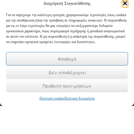
Σεμινάρια
ΤΑΜΕΙΟ ΑΝΑΚΑΜΨΗΣ
Διαχείριση Συγκατάθεσης
Για να παρέχουμε την καλύτερη εμπειρία, χρησιμοποιούμε τεχνολογίες όπως cookies
Newsletter
για την αποθήκευση ή/και την πρόσβαση σε πληροφορίες συσκευών. Η συγκατάθεση
για τις εν λόγω τεχνολογίες θα μας επιτρέψει να επεξεργαστούμε δεδομένα
προσωπικού χαρακτήρα, όπως συμπεριφορά περιήγησης ή μοναδικά αναγνωριστικά
*
Email
σε αυτόν τον ιστότοπο. Η μη συγκατάθεση ή η ανάκληση της συγκατάθεσης, μπορεί
να επηρεάσει αρνητικά ορισμένες λειτουργίες και δυνατότητες.
Όνομα
Αποδοχή
Δεν αποδέχομαι
Επώνυμο
Προβολή προτιμήσεων
Πολιτική cookies
Πολιτική Απορρήτου
Copyright © 2026
ΚΕΚ ΚΕΠΕΘ
- Κέντρο Δια Βίου Μάθησης Επιπέδου 2
Αρχική
/
To KEK
/
Επιδοτούμενα Προγράμματα
/
Voucher
/
Σεμινάρια