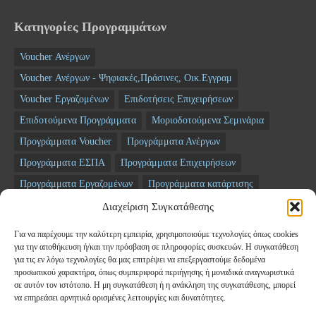
Κατηγορίες Προγραμμάτων
Voucher Ανέργων
Voucher Ανέργων - Ψηφιακές,Πράσινες, Οικ.Εγγραμ
Voucher Εργαζομένων
Επιδοτήσεις Επιχειρήσεων
Επιδοτούμενα Προγράμματα
Μοριοδοτούμενα Σεμινάρια
Προγράμματα Voucher
Προγράμματα Ανέργων
Προγράμματα ΕΣΠΑ
Προγράμματα Επιχειρήσεων
Προγράμματα Εργαζομένων
Προγράμματα κατάρτισης
Σεμινάρια
ΤΑΜΕΙΟ ΑΝΑΚΑΜΨΗΣ
Διαχείριση Συγκατάθεσης
Για να παρέχουμε την καλύτερη εμπειρία, χρησιμοποιούμε τεχνολογίες όπως cookies
Newsletter
για την αποθήκευση ή/και την πρόσβαση σε πληροφορίες συσκευών. Η συγκατάθεση
για τις εν λόγω τεχνολογίες θα μας επιτρέψει να επεξεργαστούμε δεδομένα
προσωπικού χαρακτήρα, όπως συμπεριφορά περιήγησης ή μοναδικά αναγνωριστικά
*
Email
σε αυτόν τον ιστότοπο. Η μη συγκατάθεση ή η ανάκληση της συγκατάθεσης, μπορεί
να επηρεάσει αρνητικά ορισμένες λειτουργίες και δυνατότητες.