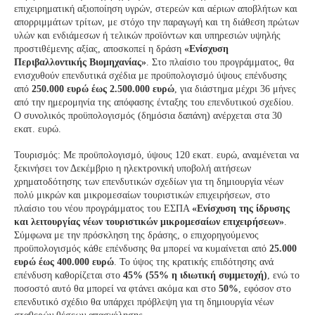
επιχειρηματική αξιοποίηση υγρών, στερεών και αέριων αποβλήτων και
απορριμμάτων τρίτων, με στόχο την παραγωγή και τη διάθεση πρώτων
υλών και ενδιάμεσων ή τελικών προϊόντων και υπηρεσιών υψηλής
προστιθέμενης αξίας, αποσκοπεί η δράση
«Ενίσχυση
Περιβαλλοντικής Βιομηχανίας»
. Στο πλαίσιο του προγράμματος, θα
ενισχυθούν επενδυτικά σχέδια με προϋπολογισμό ύψους επένδυσης
από
250.000 ευρώ έως 2.500.000 ευρώ
, για διάστημα μέχρι 36 μήνες
από την ημερομηνία της απόφασης ένταξης του επενδυτικού σχεδίου.
Ο συνολικός προϋπολογισμός (δημόσια δαπάνη) ανέρχεται στα 30
εκατ. ευρώ.
Τουρισμός: Με προϋπολογισμό, ύψους 120 εκατ. ευρώ, αναμένεται να
ξεκινήσει τον Δεκέμβριο η ηλεκτρονική υποβολή αιτήσεων
χρηματοδότησης των επενδυτικών σχεδίων για τη δημιουργία νέων
πολύ μικρών και μικρομεσαίων τουριστικών επιχειρήσεων, στο
πλαίσιο του νέου προγράμματος του ΕΣΠΑ
«Ενίσχυση της ίδρυσης
και λειτουργίας νέων τουριστικών μικρομεσαίων επιχειρήσεων»
.
Σύμφωνα με την πρόσκληση της δράσης, ο επιχορηγούμενος
προϋπολογισμός κάθε επένδυσης θα μπορεί να κυμαίνεται από
25.000
ευρώ έως 400.000 ευρώ
. Το ύψος της κρατικής επιδότησης ανά
επένδυση καθορίζεται στο
45% (55% η ιδιωτική συμμετοχή)
, ενώ το
ποσοστό αυτό θα μπορεί να φτάνει ακόμα και στο
50%
, εφόσον στο
επενδυτικό σχέδιο θα υπάρχει πρόβλεψη για τη δημιουργία νέων