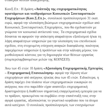
σταθερών θέσεων απασχόλησης.
ΚοινΣ.Επ.: Η Δράση
«Ανάπτυξη της επιχειρηματικότητας
υφιστάμενων και νεοϊδρυόμενων Κοινωνικών Συνεταιριστικών
Επιχειρήσεων (Κοιν.Σ.Επ.)»
, συνολικού προϋπολογισμού 31 εκατ.
ευρώ, αφορά την υλοποίηση βιώσιμων επιχειρηματικών σχεδίων από
Κοινωνικές Συνεταιριστικές Επιχειρήσεις, που θα σχεδιαστούν με
γνώμονα τον κοινωνικό αντίκτυπό τους. Τα επιχειρηματικά σχέδια
δύνανται να αφορούν την απόκτηση απαραίτητου εξοπλισμού ή/και τη
λήψη απαραίτητων υπηρεσιών για την υλοποίηση του επενδυτικού
σχεδίου, στη στοχευμένη ενίσχυση αναγκών διασφάλισης ποιότητας
παρεχόμενων υπηρεσιών ή προϊόντων και στην κάλυψη μέρους του
μισθολογικού κόστους για τη δημιουργία νέων θέσεων εργασίας
(συμπεριλαμβανομένων μελών της ΚΟΙΝΣΕΠ).
Άνω των 45 ετών: Η δράση
«Αξιοποίηση Επιχειρηματικής Εμπειρίας
– Επιχειρηματική Επανεκκίνηση»
αφορά την ίδρυση νέων
επιχειρήσεων από ανέργους ηλικίας άνω των 45 ετών. Ειδικότερα, η
δράση παρέχει ένα πλαίσιο νέων επιχειρηματικών ευκαιριών σε
ανέργους που στο παρελθόν είχαν αναπτύξει επιχειρηματική
δραστηριότητα ή διαθέτουν σημαντική επαγγελματική εμπειρία για να
το πράξουν, προκειμένου να συμβάλει στην επανένταξή τους στην
αγορά εργασίας, αξιοποιώντας το γνωστικό κεφάλαιο που τα άτομα
αυτά κατέχουν. Ο συνολικός προϋπολογισμός των ενισχυόμενων