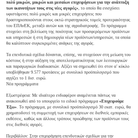
πολύ μικρών, μικρών και μεσαίων επιχειρήσεων για την ανάπτυξη
των ικανοτήτων τους στις νέες αγορές»
, το οποίο θα ενισχύσει
υφιστάμενες πολύ μικρές και μικρές επιχειρήσεις που
δραστηριοποιούνται στους οκτώ στρατηγικούς τομείς προτεραιότητας
του ΕΠΑνΕΚ, μεταξύ αυτών και της αγροδιατροφής. Το πρόγραμμα
στοχεύει στη βελτίωση της ποιότητας των προσφερόμενων προϊόντων
και υπηρεσιών ή στη δημιουργία νέων προϊόντων/υπηρεσιών, τα οποία
θα καλύπτουν συγκεκριμένες ανάγκες της αγοράς.
Τα επενδυτικά σχέδια δύνανται, επίσης, να στοχεύουν στη μείωση του
κόστους ή στην αύξηση της αποτελεσματικότητας των λειτουργικών
και παραγωγικών διαδικασιών. Αξίζει να σημειωθεί ότι στον α’ κύκλο
υποβλήθηκαν 9.577 προτάσεις με συνολικό προϋπολογισμό που
αγγίζει το 1 δισ. ευρώ.
Νέα προγράμματα
Εξωστρέφεια: Με ιδιαίτερο ενδιαφέρον αναμένεται πάντως να
ανακοινωθεί από το υπουργείο το ειδικό πρόγραμμα
«Επιχειρούμε
Έξω»
. Το πρόγραμμα, με συνολικό προϋπολογισμό 30 εκατ. ευρώ, θα
χρηματοδοτεί τη συμμετοχή των επιχειρήσεων σε διεθνείς εμπορικές
εκθέσεις, καθώς και άλλους τρόπους προώθησης των προϊόντων τους
στις διεθνείς αγορές.
Περιβάλλον: Στην επιχορήγηση επενδυτικών σχεδίων για την