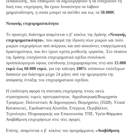
εκπαίδευσης, που επιθυμούν να δημιουργήσουν ή να ενισχύσουν τη
δική τους επιχείρηση, θα έχουν δυνατότητα να λάβουν
χρηματοδότηση, η οποία μπορεί να ανέλθει και έως τα
50.000€
.
Νεοφυής επιχειρηματικότητα
Το προσεχές διάστημα αναμένεται ο β’ κύκλος της δράσης
«Νεοφυής
επιχειρηματικότητα»
, που αφορά την ίδρυση νέων μικρών και πολύ
μικρών επιχειρήσεων από ανέργους και από ασκούντες επαγγελματική
δραστηριότητα, που δεν έχουν σχέση μισθωτής εργασίας. Στο πλαίσιο
της δράσης ενισχύονται επιχειρηματικά σχέδια συνολικού
προϋπολογισμού ύψους επένδυσης (επιχορηγούμενος π/υ) από
15.000
ευρώ έως 60.000 ευρώ
, για την κάλυψη
100%
ισόποσων επιλέξιμων
δαπανών για διάστημα μέχρι 24 μήνες από την ημερομηνία της
απόφασης ένταξης του επιχειρηματικού σχεδίου.
Η επιδότηση αφορά τη σύσταση επιχείρησης στους οκτώ
στρατηγικούς τομείς προτεραιότητας: Αγροδιατροφή/Βιομηχανία
Τροφίμων, Πολιτιστικές & Δημιουργικές Βιομηχανίες (ΠΔΒ), Υλικά/
Κατασκευές, Εφοδιαστική Αλυσίδα, Ενέργεια, Περιβάλλον,
Τεχνολογίες Πληροφορικής και Επικοινωνίας ΤΠΕ, Υγεία-Φάρμακα.
Αναβάθμιση επιχειρήσεων στις νέες αγορές
Επίσης, αναμένεται ο β΄ κύκλος του προγράμματος
«Αναβάθμιση