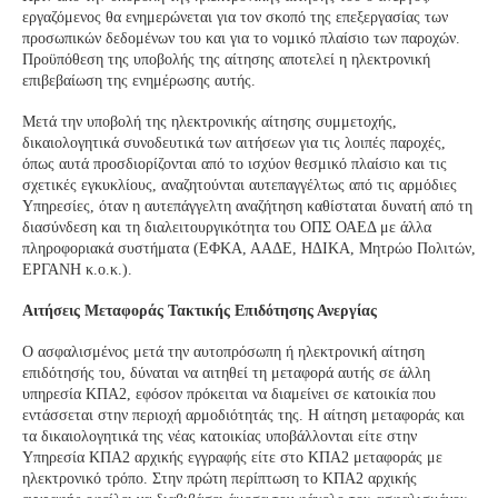
εργαζόμενος θα ενημερώνεται για τον σκοπό της επεξεργασίας των
προσωπικών δεδομένων του και για το νομικό πλαίσιο των παροχών.
Προϋπόθεση της υποβολής της αίτησης αποτελεί η ηλεκτρονική
επιβεβαίωση της ενημέρωσης αυτής.
Μετά την υποβολή της ηλεκτρονικής αίτησης συμμετοχής,
δικαιολογητικά συνοδευτικά των αιτήσεων για τις λοιπές παροχές,
όπως αυτά προσδιορίζονται από το ισχύον θεσμικό πλαίσιο και τις
σχετικές εγκυκλίους, αναζητούνται αυτεπαγγέλτως από τις αρμόδιες
Υπηρεσίες, όταν η αυτεπάγγελτη αναζήτηση καθίσταται δυνατή από τη
διασύνδεση και τη διαλειτουργικότητα του ΟΠΣ ΟΑΕΔ με άλλα
πληροφοριακά συστήματα (ΕΦΚΑ, ΑΑΔΕ, ΗΔΙΚΑ, Μητρώο Πολιτών,
ΕΡΓΑΝΗ κ.ο.κ.).
Αιτήσεις Μεταφοράς Τακτικής Επιδότησης Ανεργίας
Ο ασφαλισμένος μετά την αυτοπρόσωπη ή ηλεκτρονική αίτηση
επιδότησής του, δύναται να αιτηθεί τη μεταφορά αυτής σε άλλη
υπηρεσία ΚΠΑ2, εφόσον πρόκειται να διαμείνει σε κατοικία που
εντάσσεται στην περιοχή αρμοδιότητάς της. Η αίτηση μεταφοράς και
τα δικαιολογητικά της νέας κατοικίας υποβάλλονται είτε στην
Υπηρεσία ΚΠΑ2 αρχικής εγγραφής είτε στο ΚΠΑ2 μεταφοράς με
ηλεκτρονικό τρόπο. Στην πρώτη περίπτωση το ΚΠΑ2 αρχικής