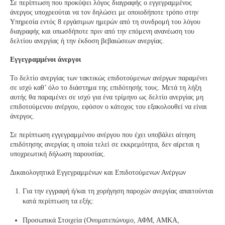
Σε περίπτωση που προκύψει λόγος διαγραφής ο εγγεγραμμένος
άνεργος υποχρεούται να τον δηλώσει με οποιοδήποτε τρόπο στην
Υπηρεσία εντός 8 εργάσιμων ημερών από τη συνδρομή του λόγου
διαγραφής και οπωσδήποτε πριν από την επόμενη ανανέωση του
δελτίου ανεργίας ή την έκδοση βεβαιώσεων ανεργίας.
Εγγεγραμμένοι άνεργοι
Το δελτίο ανεργίας των τακτικώς επιδοτούμενων ανέργων παραμένει
σε ισχύ καθ’ όλο το διάστημα της επιδότησής τους. Μετά τη λήξη
αυτής θα παραμένει σε ισχύ για ένα τρίμηνο ως δελτίο ανεργίας μη
επιδοτούμενου ανέργου, εφόσον ο κάτοχος του εξακολουθεί να είναι
άνεργος.
Σε περίπτωση εγγεγραμμένου ανέργου που έχει υποβάλει αίτηση
επιδότησης ανεργίας η οποία τελεί σε εκκρεμότητα, δεν αίρεται η
υποχρεωτική δήλωση παρουσίας.
Δικαιολογητικά Εγγεγραμμένων και Επιδοτούμενων Ανέργων
Για την εγγραφή ή/και τη χορήγηση παροχών ανεργίας απαιτούνται
κατά περίπτωση τα εξής:
Προσωπικά Στοιχεία (Ονοματεπώνυμο, ΑΦΜ, ΑΜΚΑ,