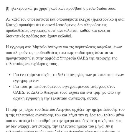
β) ηλεκτρονικά, με χρήση κωδικών πρόσβασης μέσω διαδικτύου.
Αν κατά τον οποτεδήποτε και οποιοδήποτε έλεγχο (ηλεκτρονικό ή δια
ζώσης) προκύψει ότι ο συναλλασσόμενος δεν πληρούσε τις
προϋποθέσεις εγγραφής, αυτή ανακαλείται, καθώς και όλες οι
διοικητικές πράξεις που έχουν εκδοθεί.
Η εγγραφή στο Μητρώο Ανέργων για τις περιπτώσεις ασφαλισμένων
που πληρούν τις προϋποθέσεις τακτικής επιδότησης δύναται να
πραγματοποιηθεί στην αρμόδια Υπηρεσία ΟΑΕΔ της περιοχής της
τελευταίας απασχόλησης τους.
Για ένα τρίμηνο ισχύει το δελτίο ανεργίας των μη επιδοτουμένων
εγγεγραμμένων
Για τους μη επιδοτούμενους εγγεγραμμένους ανέργους στον
ΟΑΕΔ, το Δελτίο Ανεργίας τους ισχύει επί ένα τρίμηνο από την
αρχική εγγραφή ή την τελευταία ανανέωση, αυτού.
Η τρίμηνη ισχύς του Δελτίου Ανεργίας αρχίζει την ημέρα έκδοσής του
ή της τελευταίας ανανέωσής του και λήγει την ημέρα του τρίτου μήνα
που αντιστοιχεί σε αριθμό με την ημέρα που άρχισε η ισχύς του και,
αν δεν υπάρχει αντίστοιχη, την τελευταία ημέρα του μήνα. Αν η
τελευταία ημέρα ισχύος του Δελτίου Ανεργίας είναι μη εργάσιμη, η