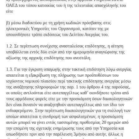
ΟΑΕΔ του τόπου κατοικίας του ή της τελευταίας απασχόλησής του
είτε
β) μέσω διαδικτύου με τη χρήση κωδικών πρόσβασης στις
ηλεκτρονικές Υπηρεσίες του Οργανισμού, κατόπιν της με
οποιονδήποτε τρόπο εκδόσεως του Δελτίου Ανεργίας του.
1.2. Σε περίπτωση συνέχισης ανασταλείσας επιδότησης, η αίτηση
υποβάλλεται εντός δύο ετών από την ημερομηνία αναγνώρισης της
αξίωσης της αρχικής επιδότησης που ανεστάλη.
1.3. Για την έγκριση υπαγωγής στην τακτική επιδότηση λόγω ανεργίας
απαιτείται η εξακρίβωση της πλήρωσης των προϋποθέσεων του
ισχύοντος νομικού πλαισίου περί τακτικής επιδότησης ανεργίας μέσω
της αναζήτησης πληροφοριών της παρ. 1 του άρθρου 4 της παρούσας,
οι οποίες αντλούνται είτε αυτεπαγγέλτως καθ’ οιονδήποτε τρόπο από
τους αρμόδιους φορείς είτε με την προσκόμιση όσων δικαιολογητικών
δεν είναι δυνατόν να αναζητηθούν αυτεπαγγέλτως από τον ίδιο τον
ενδιαφερόμενο. Στην περίπτωση δικαιολογητικών για τη συλλογή των
οποίων απαιτείται η συνδρομή των ασφαλισμένων, η προσκόμιση
αυτών μπορεί να γίνει εντός τασσομένης προθεσμίας 20 ημερών από
την επομένη της σχετικής ενημέρωσης τους από την Υπηρεσία και
οπωσδήποτε πριν από την παρέλευση 3μήνου από αυτήν, άλλως η