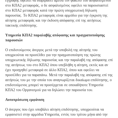
εγγραφής οφείλει να διαβιβάσει άμεσα τον φάκελο του ασφαλισμένου
στο ΚΠΑ2 μεταφοράς, ο δε ασφαλισμένος οφείλει να παρουσιαστεί
στο ΚΠΑ2 μεταφοράς κατά την πρώτη υποχρεωτική δήλωση
παρουσίας. Το ΚΠΑ2 μεταφοράς είναι αρμόδιο για την έγκριση της
αίτησης μεταφοράς και την έκδοση απόφασης επί της αιτήσεως
τακτικής επιδότησης.
Υπηρεσία ΚΠΑ2 παραλαβής απόφασης και πραγματοποίησης
παρουσιών
Ο επιδοτούμενος άνεργος μετά την υποβολή της αίτησής του
υποχρεούται να προσέλθει για την πραγματοποίηση της πρώτης
υποχρεωτικής δήλωσης παρουσίας και την παραλαβή της απόφασης επί
της αιτήσεως του στο ΚΠΑ2 όπου υπεβλήθη η αίτηση, εκτός και αν
έχει προηγηθεί μεταφορά σε άλλο ΚΠΑ2, όπου και οφείλει να
προσέλθει για τα παραπάνω. Μετά την παραλαβή της απόφασης επί της
αιτήσεώς του με την οποία του αναγνωρίζεται δικαίωμα επιδότησης, ο
επιδοτούμενος μπορεί να προσέρχεται σε οποιαδήποτε Υπηρεσία
ΚΠΑ2 του Οργανισμού για να δηλώσει την παρουσία του.
Αυτοπρόσωπη εμφάνιση
Ο άνεργος που έχει υποβάλει αίτηση επιδότησης, υποχρεούται να
εμφανιστεί στην αρμόδια Υπηρεσία, εντός του τρίτου μήνα από την