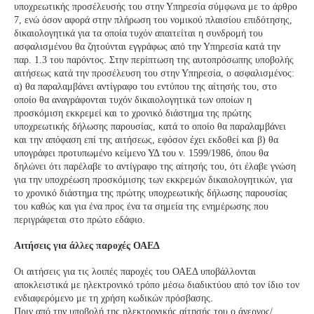
υποχρεωτικής προσέλευσής του στην Υπηρεσία σύμφωνα με το άρθρο
7, ενώ όσον αφορά στην πλήρωση του νομικού πλαισίου επιδότησης,
δικαιολογητικά για τα οποία τυχόν απαιτείται η συνδρομή του
ασφαλισμένου θα ζητούνται εγγράφως από την Υπηρεσία κατά την
παρ. 1.3 του παρόντος. Στην περίπτωση της αυτοπρόσωπης υποβολής
αιτήσεως κατά την προσέλευση του στην Υπηρεσία, ο ασφαλισμένος:
α) θα παραλαμβάνει αντίγραφο του εντύπου της αίτησής του, στο
οποίο θα αναγράφονται τυχόν δικαιολογητικά των οποίων η
προσκόμιση εκκρεμεί και το χρονικό διάστημα της πρώτης
υποχρεωτικής δήλωσης παρουσίας, κατά το οποίο θα παραλαμβάνει
και την απόφαση επί της αιτήσεως, εφόσον έχει εκδοθεί και β) θα
υπογράφει προτυπωμένο κείμενο ΥΔ του ν. 1599/1986, όπου θα
δηλώνει ότι παρέλαβε το αντίγραφο της αίτησής του, ότι έλαβε γνώση
για την υποχρέωση προσκόμισης των εκκρεμών δικαιολογητικών, για
το χρονικό διάστημα της πρώτης υποχρεωτικής δήλωσης παρουσίας
του καθώς και για ένα προς ένα τα σημεία της ενημέρωσης που
περιγράφεται στο πρώτο εδάφιο.
Αιτήσεις για άλλες παροχές ΟΑΕΔ
Οι αιτήσεις για τις λοιπές παροχές του ΟΑΕΔ υποβάλλονται
αποκλειστικά με ηλεκτρονικό τρόπο μέσω διαδικτύου από τον ίδιο τον
ενδιαφερόμενο με τη χρήση κωδικών πρόσβασης.
Πριν από την υποβολή της ηλεκτρονικής αίτησής του ο άνεργος/