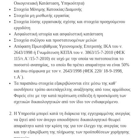
Οικογενειακή Κατάσταση, Υπηκοότητα)
Στοιχεία Μόνιμης Κατοικίας/Διαμονής
Στοιχεία μη μισθωτής εργασίας
Στοιχεία λύσης εργασιακής σχέσης και στοιχεία προηγούμενου
εργοδότη
Ασφαλιστική ιστορία και ασφαλιστική κατάσταση
Στοιχεία συζύγου και προστατευομένων μελών
Απόφαση Πρωτοβάθμιας Υγειονομικής Επιτροπής ΙΚΑ του ν.
2643/1998 ή Γνωμάτευση ΚΕΠΑ του ν. 3863/15-7-2010 (ΦΕΚ
115/τ.Α΄/15-7-2010) σε ισχύ με την οποία να πιστοποιείται το
ποσοστό αναπηρίας, το οποίο θα πρέπει απαραίτητα να είναι 50%
και άνω σύμφωνα με τον ν. 2643/1998 (ΦΕΚ 220/ 18-9-1998,
τ.Α΄).
Τα παραπάνω στοιχεία εξακριβώνονται είτε μέσω της καθ’
οιονδήποτε τρόπο αυτεπάγγελτης αναζήτησης από τους αρμόδιους
Φορείς είτε με την κατά περίπτωση επίδειξη ή προσκόμιση των
σχετικών δικαιολογητικών από τον ίδιο τον ενδιαφερόμενο.
Η Υπηρεσία μπορεί κατά τη διάρκεια της εγγεγραμμένης ανεργίας
να ζητεί από τον άνεργο οποιοδήποτε δικαιολογητικό θεωρεί
απαραίτητο κατά την κρίση της για τον έλεγχο της ανεργίας του
και την εξακρίβωση της πλήρωσης των προϋποθέσεων χορήγησης