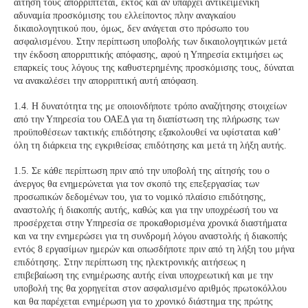
αίτησή τους απορρίπτεται, εκτός και αν υπάρχει αντικειμενική
αδυναμία προσκόμισης του ελλείποντος πλην αναγκαίου
δικαιολογητικού που, όμως, δεν ανάγεται στο πρόσωπο του
ασφαλισμένου. Στην περίπτωση υποβολής των δικαιολογητικών μετά
την έκδοση απορριπτικής απόφασης, αφού η Υπηρεσία εκτιμήσει ως
επαρκείς τους λόγους της καθυστερημένης προσκόμισης τους, δύναται
να ανακαλέσει την απορριπτική αυτή απόφαση.
1.4. Η δυνατότητα της με οποιονδήποτε τρόπο αναζήτησης στοιχείων
από την Υπηρεσία του ΟΑΕΔ για τη διαπίστωση της πλήρωσης των
προϋποθέσεων τακτικής επιδότησης εξακολουθεί να υφίσταται καθ’
όλη τη διάρκεια της εγκριθείσας επιδότησης και μετά τη λήξη αυτής.
1.5. Σε κάθε περίπτωση πριν από την υποβολή της αίτησής του ο
άνεργος θα ενημερώνεται για τον σκοπό της επεξεργασίας των
προσωπικών δεδομένων του, για το νομικό πλαίσιο επιδότησης,
αναστολής ή διακοπής αυτής, καθώς και για την υποχρέωσή του να
προσέρχεται στην Υπηρεσία σε προκαθορισμένα χρονικά διαστήματα
και να την ενημερώσει για τη συνδρομή λόγου αναστολής ή διακοπής
εντός 8 εργασίμων ημερών και οπωσδήποτε πριν από τη λήξη του μήνα
επιδότησης. Στην περίπτωση της ηλεκτρονικής αιτήσεως η
επιβεβαίωση της ενημέρωσης αυτής είναι υποχρεωτική και με την
υποβολή της θα χορηγείται στον ασφαλισμένο αριθμός πρωτοκόλλου
και θα παρέχεται ενημέρωση για το χρονικό διάστημα της πρώτης