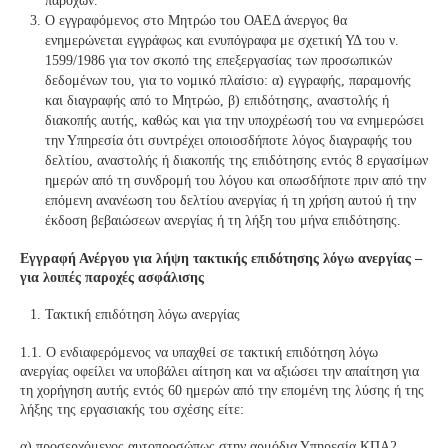
παροχών.
Ο εγγραφόμενος στο Μητρώο του ΟΑΕΔ άνεργος θα
ενημερώνεται εγγράφως και ενυπόγραφα με σχετική ΥΔ του ν.
1599/1986 για τον σκοπό της επεξεργασίας των προσωπικών
δεδομένων του, για το νομικό πλαίσιο: α) εγγραφής, παραμονής
και διαγραφής από το Μητρώο, β) επιδότησης, αναστολής ή
διακοπής αυτής, καθώς και για την υποχρέωσή του να ενημερώσει
την Υπηρεσία ότι συντρέχει οποιοσδήποτε λόγος διαγραφής του
δελτίου, αναστολής ή διακοπής της επιδότησης εντός 8 εργασίμων
ημερών από τη συνδρομή του λόγου και οπωσδήποτε πριν από την
επόμενη ανανέωση του δελτίου ανεργίας ή τη χρήση αυτού ή την
έκδοση βεβαιώσεων ανεργίας ή τη λήξη του μήνα επιδότησης.
Εγγραφή Ανέργου για λήψη τακτικής επιδότησης λόγω ανεργίας –
για λοιπές παροχές ασφάλισης
Τακτική επιδότηση λόγω ανεργίας
1.1. Ο ενδιαφερόμενος να υπαχθεί σε τακτική επιδότηση λόγω
ανεργίας οφείλει να υποβάλει αίτηση και να αξιώσει την απαίτηση για
τη χορήγηση αυτής εντός 60 ημερών από την επομένη της λύσης ή της
λήξης της εργασιακής του σχέσης είτε:
α) προσερχόμενος αυτοπροσώπως στην αρμόδια Υπηρεσία ΚΠΑ2