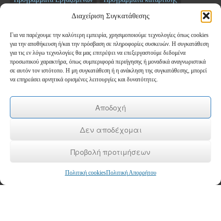
Σεμινάρια
ΤΑΜΕΙΟ ΑΝΑΚΑΜΨΗΣ
Διαχείριση Συγκατάθεσης
Για να παρέχουμε την καλύτερη εμπειρία, χρησιμοποιούμε τεχνολογίες όπως cookies
Newsletter
για την αποθήκευση ή/και την πρόσβαση σε πληροφορίες συσκευών. Η συγκατάθεση
για τις εν λόγω τεχνολογίες θα μας επιτρέψει να επεξεργαστούμε δεδομένα
προσωπικού χαρακτήρα, όπως συμπεριφορά περιήγησης ή μοναδικά αναγνωριστικά
*
Email
σε αυτόν τον ιστότοπο. Η μη συγκατάθεση ή η ανάκληση της συγκατάθεσης, μπορεί
να επηρεάσει αρνητικά ορισμένες λειτουργίες και δυνατότητες.
Όνομα
Αποδοχή
Δεν αποδέχομαι
Επώνυμο
Προβολή προτιμήσεων
Πολιτική cookies
Πολιτική Απορρήτου
Copyright © 2026
ΚΕΚ ΚΕΠΕΘ
- Κέντρο Δια Βίου Μάθησης Επιπέδου 2