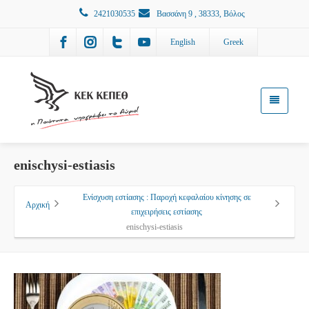
2421030535
Βασσάνη 9 , 38333, Βόλος
English
Greek
enischysi-estiasis
Ενίσχυση εστίασης : Παροχή κεφαλαίου κίνησης σε
Αρχική
επιχειρήσεις εστίασης
enischysi-estiasis