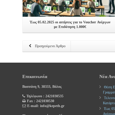
Έως 05.02.2025 οι αιτήσεις για το Voucher Ανέργων
με Επιδότηση 1.000€
Προηγούμενο Άρθρο
Επικοινωνία
Νέα Αν
Βασσάνη 9, 38333, Βόλος
Θέση Ε
Γραμμα
Τηλέφωνο : 2421030535
Τελευτ
Fax : 2421030530
Κατάρτι
E-mail: info@kepeth.gr
Έως 05.
Ανέργων