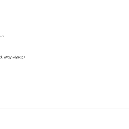
τών
 & αναγνώριση)