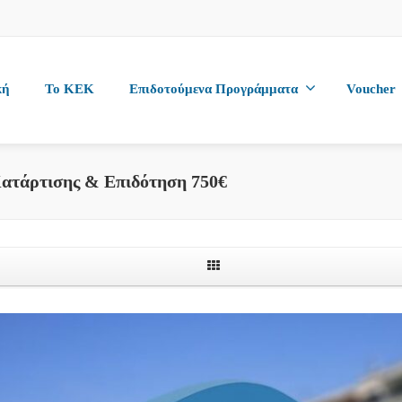
κή
To KEK
Επιδοτούμενα Προγράμματα
Voucher
Κατάρτισης & Επιδότηση 750€