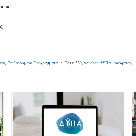
καιρα!
ς
ατα
,
Επιδοτούμενα Προγράμματα
/
Tags:
750
,
voucher
,
ΔΥΠΑ
,
κατάρτιση
Δείτε Περισσότερα