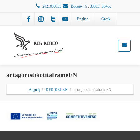
2421030535
Βασσάνη 9 , 38333, Βόλος
English
Greek
antagonistikotitaframeEN
Αρχική
ΚΕΚ ΚΕΠΕΘ
antagonistikotitaframeEN