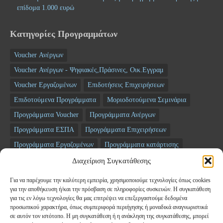
επίδομα 1.000 ευρώ
Κατηγορίες Προγραμμάτων
Voucher Ανέργων
Voucher Ανέργων - Ψηφιακές,Πράσινες, Οικ.Εγγραμ
Voucher Εργαζομένων
Επιδοτήσεις Επιχειρήσεων
Επιδοτούμενα Προγράμματα
Μοριοδοτούμενα Σεμινάρια
Προγράμματα Voucher
Προγράμματα Ανέργων
Προγράμματα ΕΣΠΑ
Προγράμματα Επιχειρήσεων
Προγράμματα Εργαζομένων
Προγράμματα κατάρτισης
Σεμινάρια
ΤΑΜΕΙΟ ΑΝΑΚΑΜΨΗΣ
Διαχείριση Συγκατάθεσης
Για να παρέχουμε την καλύτερη εμπειρία, χρησιμοποιούμε τεχνολογίες όπως cookies
Newsletter
για την αποθήκευση ή/και την πρόσβαση σε πληροφορίες συσκευών. Η συγκατάθεση
για τις εν λόγω τεχνολογίες θα μας επιτρέψει να επεξεργαστούμε δεδομένα
προσωπικού χαρακτήρα, όπως συμπεριφορά περιήγησης ή μοναδικά αναγνωριστικά
*
Email
σε αυτόν τον ιστότοπο. Η μη συγκατάθεση ή η ανάκληση της συγκατάθεσης, μπορεί