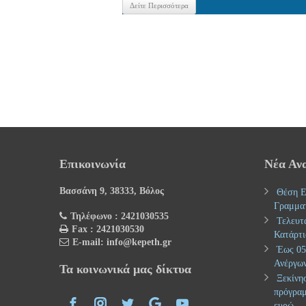
Δείτε Περισσότερα
Επικοινωνία
Νέα Αν
Βασσάνη 9, 38333, Βόλος
Θέση Ε
Γραμμα
Τηλέφωνο : 2421030535
Τελευτ
Fax : 2421030530
Κατάρτι
E-mail: info@kepeth.gr
Έως 05.
Ανέργων
Τα κοινωνικά μας δίκτυα
Ξεκίνησ
πρόγραμ
ευρώ