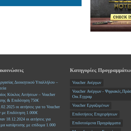
ακοινώσεις
Κατηγορίες Προγραμμάτω
ργασίας Διοικητικού Υπαλλήλου –
Voucher Ανέργων
τεία
Voucher Ανέργων - Ψηφιακές,Πράσ
αίος Κύκλος Αιτήσεων – Voucher
Οικ.Εγγραμ
σης & Επιδότηση 750€
Voucher Εργαζομένων
02.2025 οι αιτήσεις για το Voucher
 με Επιδότηση 1.000€
Επιδοτήσεις Επιχειρήσεων
αν 18.12.2024 οι αιτήσεις για
Επιδοτούμενα Προγράμματα
μα κατάρτισης με επίδομα 1.000