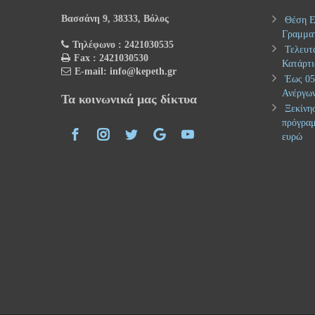
Βασσάνη 9, 38333, Βόλος
Θέση Ε
Γραμμα
Τηλέφωνο : 2421030535
Τελευτ
Fax : 2421030530
Κατάρτι
E-mail: info@kepeth.gr
Έως 05.
Ανέργων
Τα κοινωνικά μας δίκτυα
Ξεκίνησ
πρόγραμ
ευρώ