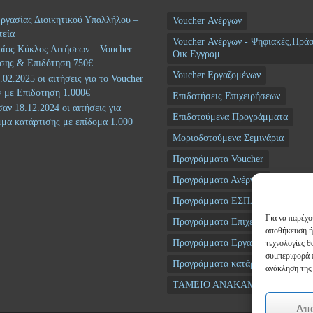
ργασίας Διοικητικού Υπαλλήλου –
Voucher Ανέργων
τεία
Voucher Ανέργων - Ψηφιακές,Πράσ
αίος Κύκλος Αιτήσεων – Voucher
Οικ.Εγγραμ
σης & Επιδότηση 750€
Voucher Εργαζομένων
02.2025 οι αιτήσεις για το Voucher
 με Επιδότηση 1.000€
Επιδοτήσεις Επιχειρήσεων
αν 18.12.2024 οι αιτήσεις για
Επιδοτούμενα Προγράμματα
μα κατάρτισης με επίδομα 1.000
Μοριοδοτούμενα Σεμινάρια
Προγράμματα Voucher
Προγράμματα Ανέργων
Προγράμματα ΕΣΠΑ
Για να παρέχο
Προγράμματα Επιχειρήσεων
αποθήκευση ή
Προγράμματα Εργαζομένων
τεχνολογίες 
συμπεριφορά π
Προγράμματα κατάρτισης
Σεμι
ανάκληση της 
ΤΑΜΕΙΟ ΑΝΑΚΑΜΨΗΣ
Απ