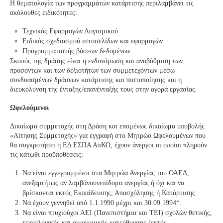
Η θεματολογία των προγραμμάτων κατάρτισης περιλαμβάνει τις
ακόλουθες ειδικότητες:
Τεχνικός Εφαρμογών Λογισμικού
Ειδικός σχεδιασμού ιστοσελίδων και εφαρμογών
Προγραμματιστής βάσεων δεδομένων.
Σκοπός της δράσης είναι η ενδυνάμωση και αναβάθμιση των
προσόντων και των δεξιοτήτων των συμμετεχόντων μέσω
συνδυασμένων δράσεων κατάρτισης και πιστοποίησης και η
διευκόλυνση της ένταξης/επανένταξής τους στην αγορά εργασίας.
Ωφελούμενοι
Δικαίωμα συμμετοχής στη Δράση και επομένως δικαίωμα υποβολής
«Αίτησης Συμμετοχής» για εγγραφή στο Μητρώο Ωφελουμένων που
θα συγκροτήσει η ΕΔ ΕΣΠΑ ΑπΚΟ, έχουν άνεργοι οι οποίοι πληρούν
τις κάτωθι προϋποθέσεις:
Να είναι εγγεγραμμένοι στα Μητρώα Ανεργίας του ΟΑΕΔ,
ανεξαρτήτως αν λαμβάνουνεπίδομα ανεργίας ή όχι και να
βρίσκονται εκτός Εκπαίδευσης, Απασχόλησης ή Κατάρτισης.
Να έχουν γεννηθεί από 1.1.1990 μέχρι και 30.09.1994*.
Να είναι πτυχιούχοι ΑΕΙ (Πανεπιστήμια και ΤΕΙ) σχολών θετικής,
τεχνολογικής και οικονομικής κατεύθυνσης (εκτός