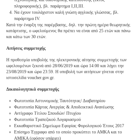
πληροφορικής), βλ. παράρτημα Ι,ΙΙ,ΙΙΙ.
Να έχουν τουλάχιστον καλή γνώση αγγλικής γλώσσας, βλ.
παράρτημα IV.
Κατά την έναρξη της παρέμβασης, δηλ. την πρώτη ημέρα θεωρητικής
κατάρτισης, ο ωφελούμενος θα πρέπει να είναι από 25 ετών και πάνω
και κάτω των 30 ετών.
Αιτήσεις συμμετοχής
Η προθεσμία υποβολής της ηλεκτρονικής αίτησης συμμετοχής των
ωφελουμένων ξεκινά από 28/06/2019 και ώρα 14:00 και λήγει την
23/08/2019 και ώρα 23:59. Η υποβολή των αιτήσεων γίνεται στην
ιστοσελίδα voucher.gov.gr.
Δικαιολογητικά συμμετοχής
Φωτοτυπία Αστυνομικής Ταυτότητας/ Διαβατηρίου
Φωτοτυπία Κάρτας Ανεργίας & Αποδεικτικό Ανανέωσης
Αντίγραφο Τίτλου Σπουδών/ Πτυχίου
Φωτοτυπία Τραπεζικού Λογαριασμού
Εκκαθαριστικό Σημείωμα Εφορίας Φορολογικού Έτους 2017
Επίσημο Έγγραφο από το οποίο προκύπτει το ΑΜΚΑ και το
ΑΜΙΚΑ (εφόσον υπάρχει)