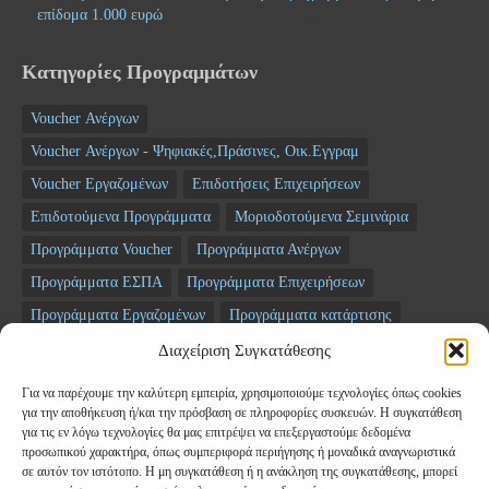
επίδομα 1.000 ευρώ
Κατηγορίες Προγραμμάτων
Voucher Ανέργων
Voucher Ανέργων - Ψηφιακές,Πράσινες, Οικ.Εγγραμ
Voucher Εργαζομένων
Επιδοτήσεις Επιχειρήσεων
Επιδοτούμενα Προγράμματα
Μοριοδοτούμενα Σεμινάρια
Προγράμματα Voucher
Προγράμματα Ανέργων
Προγράμματα ΕΣΠΑ
Προγράμματα Επιχειρήσεων
Προγράμματα Εργαζομένων
Προγράμματα κατάρτισης
Σεμινάρια
ΤΑΜΕΙΟ ΑΝΑΚΑΜΨΗΣ
Διαχείριση Συγκατάθεσης
Για να παρέχουμε την καλύτερη εμπειρία, χρησιμοποιούμε τεχνολογίες όπως cookies
Newsletter
για την αποθήκευση ή/και την πρόσβαση σε πληροφορίες συσκευών. Η συγκατάθεση
για τις εν λόγω τεχνολογίες θα μας επιτρέψει να επεξεργαστούμε δεδομένα
προσωπικού χαρακτήρα, όπως συμπεριφορά περιήγησης ή μοναδικά αναγνωριστικά
*
Email
σε αυτόν τον ιστότοπο. Η μη συγκατάθεση ή η ανάκληση της συγκατάθεσης, μπορεί