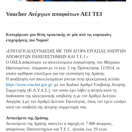
Voucher Ανέργων αποφοίτων ΑΕΙ ΤΕΙ
Κατοχύρωσε μια θέση πρακτικής σε μία από τις κορυφαίες
επιχειρήσεις του Νομού!
«EΠΙΤΑΓΗ ΔΙΑΣΥΝΔΕΣΗΣ ΜΕ ΤΗΝ ΑΓΟΡΑ ΕΡΓΑΣΙΑΣ ΑΝΕΡΓΩΝ
ΑΠΟΦΟΙΤΩΝ ΠΑΝΕΠΙΣΤΗΜΙΩΝ ΚΑΙ Τ.Ε.Ι.»
Ο ΟΑΕΔ ανακοίνωσε τα αποτελέσματα συγκρότησης του Μητρώου
Ωφελουμένων, σύμφωνα με το κεφ. 2 της Πρόσκλησης 12/2014, οι
οποίοι κρίθηκαν επιλέξιμοι για την υλοποίηση της Δράσης.
Η αναζήτηση των αποτελεσμάτων γίνεται στην ηλεκτρονική σελίδα
https://www.voucher.gov.gr/
με τον Κωδικό Αριθμό Υποβολής Αίτησης
Συμμετοχής (Κ.Α.Υ.Α.Σ.), τον οποίο έχει λάβει η αίτηση κατά τη
διαδικασία της ηλεκτρονικής υποβολής ή με τον Αριθμό Δελτίου
Ανεργίας ή με τον Αριθμό Δελτίου Ταυτότητας, όπως τον έχετε εισάγει
κατά την υποβολή της αίτησης συμμετοχής σας.
Αντικείμενο της Δράσης
Αντικείμενο της Δράσης αποτελεί η παροχή σε 7.000 άνεργους,
αποφοίτους Πανεπιστημίων και Τ.Ε.Ι., ηλικίας έως 29 ετών,