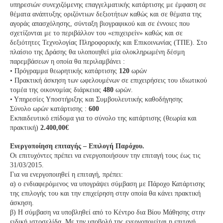
υπηρεσιών συνεχιζόμενης επαγγελματικής κατάρτισης με έμφαση σε
θέματα ανάπτυξης οριζόντιων δεξιοτήτων καθώς και σε θέματα της
αγοράς απασχόλησης, σύνταξη βιογραφικού και σε έννοιες που
σχετίζονται με το περιβάλλον του «επιχειρείν» καθώς και σε
δεξιότητες Τεχνολογίας Πληροφορικής και Επικοινωνίας (ΤΠΕ). Στο
πλαίσιο της Δράσης θα υλοποιηθεί μία ολοκληρωμένη δέσμη
παρεμβάσεων η οποία θα περιλαμβάνει :
• Πρόγραμμα θεωρητικής κατάρτισης
120
ωρών
• Πρακτική άσκηση των ωφελουμένων σε επιχειρήσεις του ιδιωτικού
τομέα της οικονομίας διάρκειας
480
ωρών.
• Υπηρεσίες Υποστήριξης και Συμβουλευτικής καθοδήγησης
Σύνολο ωρών κατάρτισης :
600
Εκπαιδευτικό επίδομα για το σύνολο της κατάρτισης (θεωρία και
πρακτική)
2.400,00€
Ενεργοποίηση επιταγής – Επιλογή Παρόχου.
Οι επιτυχόντες πρέπει να ενεργοποιήσουν την επιταγή τους έως τις
31/03/2015.
Για να ενεργοποιηθεί η επιταγή, πρέπει:
α) ο ενδιαφερόμενος να υπογράψει σύμβαση με Πάροχο Κατάρτισης
της επιλογής του και την επιχείρηση στην οποία θα κάνει πρακτική
άσκηση.
β) Η σύμβαση να υποβληθεί από το Κέντρο δια Βίου Μάθησης στην
ειδική ιστοσελίδα. Με την υποβολή της ενεργοποιείται η επιταγή