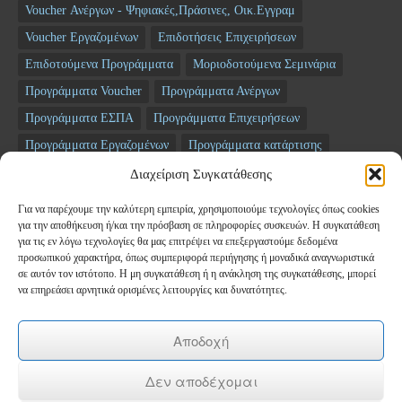
Voucher Ανέργων - Ψηφιακές,Πράσινες, Οικ.Εγγραμ
Voucher Εργαζομένων
Επιδοτήσεις Επιχειρήσεων
Επιδοτούμενα Προγράμματα
Μοριοδοτούμενα Σεμινάρια
Προγράμματα Voucher
Προγράμματα Ανέργων
Προγράμματα ΕΣΠΑ
Προγράμματα Επιχειρήσεων
Προγράμματα Εργαζομένων
Προγράμματα κατάρτισης
Σεμινάρια
ΤΑΜΕΙΟ ΑΝΑΚΑΜΨΗΣ
Διαχείριση Συγκατάθεσης
Για να παρέχουμε την καλύτερη εμπειρία, χρησιμοποιούμε τεχνολογίες όπως cookies
Newsletter
για την αποθήκευση ή/και την πρόσβαση σε πληροφορίες συσκευών. Η συγκατάθεση
για τις εν λόγω τεχνολογίες θα μας επιτρέψει να επεξεργαστούμε δεδομένα
προσωπικού χαρακτήρα, όπως συμπεριφορά περιήγησης ή μοναδικά αναγνωριστικά
*
Email
σε αυτόν τον ιστότοπο. Η μη συγκατάθεση ή η ανάκληση της συγκατάθεσης, μπορεί
να επηρεάσει αρνητικά ορισμένες λειτουργίες και δυνατότητες.
Όνομα
Αποδοχή
Δεν αποδέχομαι
Επώνυμο