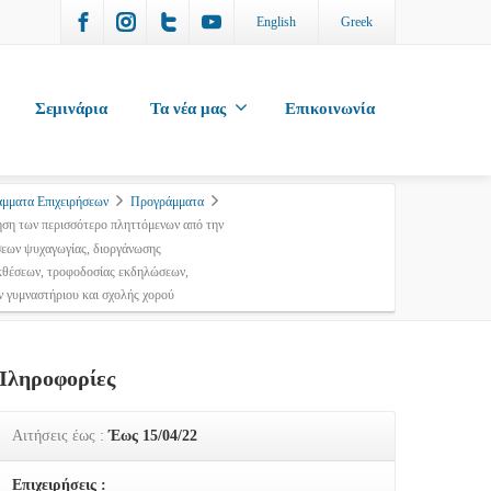
English
Greek
Σεμινάρια
Τα νέα μας
Επικοινωνία
μματα Επιχειρήσεων
Προγράμματα
ηση των περισσότερο πληττόμενων από την
σεων ψυχαγωγίας, διοργάνωσης
κθέσεων, τροφοδοσίας εκδηλώσεων,
 γυμναστήριου και σχολής χορού
Πληροφορίες
Αιτήσεις έως :
Έως 15/04/22
Επιχειρήσεις :