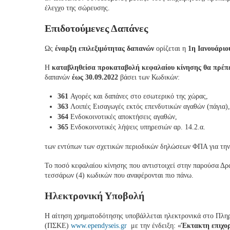
έλεγχο της σώρευσης.
Επιδοτούμενες Δαπάνες
Ως
έναρξη επιλεξιμότητας δαπανών
ορίζεται η
1η Ιανουάριο
Η
καταβληθείσα προκαταβολή κεφαλαίου κίνησης θα πρέπει
δαπανών
έως 30.09.2022
βάσει των Κωδικών:
361
Αγορές και δαπάνες στο εσωτερικό της χώρας,
363
Λοιπές Εισαγωγές εκτός επενδυτικών αγαθών (πάγια),
364
Ενδοκοινοτικές αποκτήσεις αγαθών,
365
Ενδοκοινοτικές λήψεις υπηρεσιών αρ. 14.2.α.
των εντύπων των σχετικών περιοδικών δηλώσεων ΦΠΑ για την 
Το ποσό κεφαλαίου κίνησης που αντιστοιχεί στην παρούσα Δρ
τεσσάρων (4) κωδικών που αναφέρονται πιο πάνω.
Ηλεκτρονική Υποβολή
Η αίτηση χρηματοδότησης υποβάλλεται ηλεκτρονικά στο Πλ
(ΠΣΚΕ)
www.ependyseis.gr
με την ένδειξη:
«
Έκτακτη επιχο