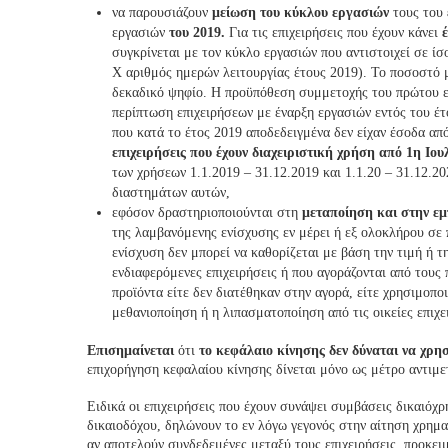
να παρουσιάζουν
μείωση του κύκλου εργασιών
τους του
εργασιών
του 2019.
Για τις επιχειρήσεις που έχουν κάνει
συγκρίνεται με τον κύκλο εργασιών που αντιστοιχεί σε ί
Χ αριθμός ημερών λειτουργίας έτους 2019). Το ποσοστό 
δεκαδικό ψηφίο. Η προϋπόθεση συμμετοχής του πρώτου ε
περίπτωση επιχειρήσεων με έναρξη εργασιών εντός του έτ
που κατά το έτος 2019 αποδεδειγμένα δεν είχαν έσοδα απ
επιχειρήσεις που έχουν διαχειριστική χρήση από 1η Ιουλ
των χρήσεων 1.1.2019 – 31.12.2019 και 1.1.20 – 31.12.2
διαστημάτων αυτών,
εφόσον δραστηριοποιούνται στη
μεταποίηση και στην ε
της λαμβανόμενης ενίσχυσης εν μέρει ή εξ ολοκλήρου σε 
ενίσχυση δεν μπορεί να καθορίζεται με βάση την τιμή ή τ
ενδιαφερόμενες επιχειρήσεις ή που αγοράζονται από τους
προϊόντα είτε δεν διατέθηκαν στην αγορά, είτε χρησιμοπ
μεθανιοποίηση ή η λιπασματοποίηση από τις οικείες επιχε
Επισημαίνεται
ότι
το κεφάλαιο κίνησης δεν δύναται να χρη
επιχορήγηση κεφαλαίου κίνησης δίνεται μόνο ως μέτρο αντιμε
Ειδικά οι επιχειρήσεις που έχουν συνάψει συμβάσεις δικαιόχρη
δικαιοδόχου, δηλώνουν το εν λόγω γεγονός στην αίτηση χρημα
αν αποτελούν συνδεδεμένες μεταξύ τους επιχειρήσεις, προκει