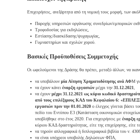
Επιχειρήσεις, ανεξάρτητα από τη νομική τους μορφή, των ακ
Παροχής υπηρεσιών οργάνωσης συνεδρίων/εμπορικών εκθ
Τροφοδοσίας για εκδηλώσεις,
Εστίασης/διασκέδασης/ψυχαγωγίας,
Γυμναστηρίων και σχολών χορού.
Βασικές Προϋποθέσεις Συμμετοχής
Οι ωφελούμενοι της Δράσης θα πρέπει, μεταξύ άλλων, να ικαν
να υποβάλουν
μία Αίτηση Χρηματοδότησης ανά ΑΦ
Μ γι
να έχουν κάνει
έναρξη εργασιών
μέχρι την
31.12.2021
,
να έχουν
μέχρι 31.12.2021 ως κύριο κωδικό δραστηριότ
από τους επιλέξιμους ΚΑΔ του Κεφαλαίου 6: «ΕΠ
εργασιών πριν την 01.01.2020
ο έλεγχος γίνεται βάσει τ
πεδίο του Εντύπου Ε3 (Κατάσταση οικονομικών στοιχείων
υποβλήθηκε στο έτος 2020. Για επιχειρήσεις με
έναρξη ερ
κύριου ΚΑΔ δραστηριότητας, είτε της επιχείρησης, είτε 
να τηρούν απλογραφικά ή διπλογραφικά βιβλία του ν. 430
να είναι υπόχρεοι υποβολής Δηλώσεων ΦΠΑ,