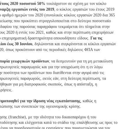
έτους 2020 ποσοστού 50%
τουλάχιστον σε σχέση με τον κύκλο
έναρξη εργασιών εντός του 2019
, ο κύκλος εργασιών του έτους 2019
σο αριθμό ημερών του 2020 (συνολικός κύκλος εργασιών 2020 δια 365
μείωσης που προκύπτει στρογγυλοποιείται στο δεύτερο ποσοστιαίο
δαφίου της παρούσας παραγράφου τεκμαίρεται ότι πληρείται στην
ους 2020 ή εντός του 2021, καθώς και στην περίπτωση επιχειρήσεων
ό επιχειρηματική δραστηριότητα οποιουδήποτε είδους.
Για τις
ίου έως 30 Ιουνίου
, δηλώνονται και συγκρίνονται οι κύκλοι εργασιών
020, όπως προκύπτουν από τις περιοδικές δηλώσεις ΦΠΑ των
μπορία γεωργικών προϊόντων
, να δεσμευτούν για τη μη μετακύλιση
πρωτογενείς παραγωγούς και για την υποχρέωση ότι η εν λόγω
ην ποσότητα των προϊόντων που διατίθενται στην αγορά από τις
 πρωτογενείς παραγωγούς, εκτός εάν, στη δεύτερη περίπτωση, τα
οιήθηκαν για μη διατροφικούς σκοπούς, όπως η απόσταξη, η
ιρήσεις.
σιμοποιηθεί για την ίδρυση νέας εγκατάστασης
, καθώς η
τώπισης των συνεπειών της υγειονομικής κρίσης.
σης (franchise), με την ιδιότητα του δικαιοπαρόχου ή του
τοδότησης και ελέγχονται κατά το στάδιο της επαλήθευσης ως προς το
μένου να προσδιοριστούν οι ενισχύσεις που προσμετρώνται για τον