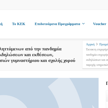
κή
To KEK
Επιδοτούμενα Προγράμματα
Voucher
Αρχική
Προγρά
ληττόμενων από την πανδημία
Έκτακτη επιχορήγ
εκδηλώσεων και εκθέσεων,
πανδημία επιχειρή
ιών γυμναστήριου και σχολής χορού
εκδηλώσεων και ε
παροχής υπηρεσιών