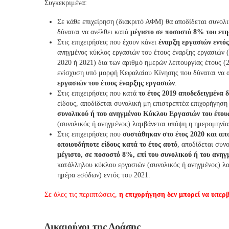
Συγκεκριμένα:
Σε κάθε επιχείρηση (διακριτό ΑΦΜ) θα αποδίδεται συνολ
δύναται να ανέλθει κατά
μέγιστο σε ποσοστό 8% του ετη
Στις επιχειρήσεις που έχουν κάνει
έναρξη εργασιών εντός 
ανηγμένος κύκλος εργασιών του έτους έναρξης εργασιών (
2020 ή 2021) δια των αριθμό ημερών λειτουργίας έτους (2
ενίσχυση υπό μορφή Κεφαλαίου Κίνησης που δύναται να 
εργασιών του έτους έναρξης εργασιών
.
Στις επιχειρήσεις που κατά
το έτος 2019 αποδεδειγμένα 
είδους, αποδίδεται συνολική μη επιστρεπτέα επιχορήγηση
συνολικού ή του ανηγμένου Κύκλου Εργασιών του έτους
(συνολικός ή ανηγμένος) λαμβάνεται υπόψη η ημερομηνία 
Στις επιχειρήσεις που
συστάθηκαν στο έτος 2020 και απ
οποιουδήποτε είδους κατά το έτος αυτό
, αποδίδεται συν
μέγιστο, σε ποσοστό 8%, επί του συνολικού ή του ανη
κατάλληλου κύκλου εργασιών (συνολικός ή ανηγμένος) λα
ημέρα εσόδων) εντός του 2021.
Σε όλες τις περιπτώσεις,
η επιχορήγηση δεν μπορεί να υπερβ
Δικαιούχοι της Δράσης