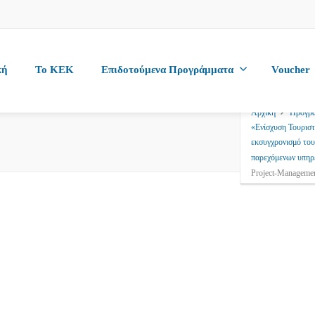
κή
To KEK
Επιδοτούμενα Προγράμματα
Voucher
Αρχική
Προγρ
«Ενίσχυση Τουρισ
εκσυγχρονισμό του
παρεχόμενων υπηρ
Project-Manageme