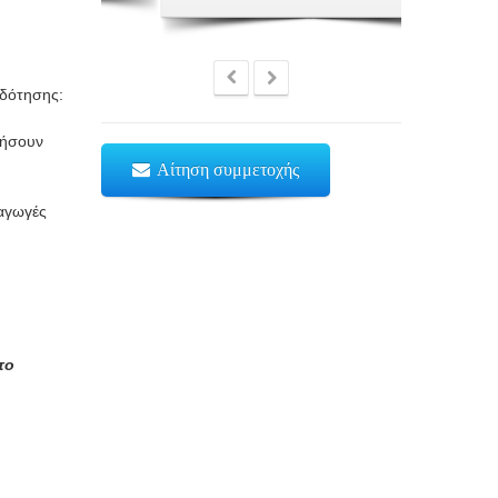
οδότησης:
θήσουν
Αίτηση συμμετοχής
αγωγές
το