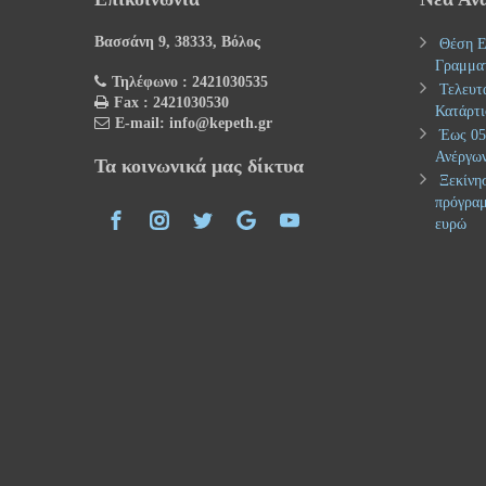
Βασσάνη 9, 38333, Βόλος
Θέση Ε
Γραμμα
Τηλέφωνο : 2421030535
Τελευτ
Fax : 2421030530
Κατάρτι
E-mail: info@kepeth.gr
Έως 05.
Ανέργων
Τα κοινωνικά μας δίκτυα
Ξεκίνησ
πρόγραμ
ευρώ