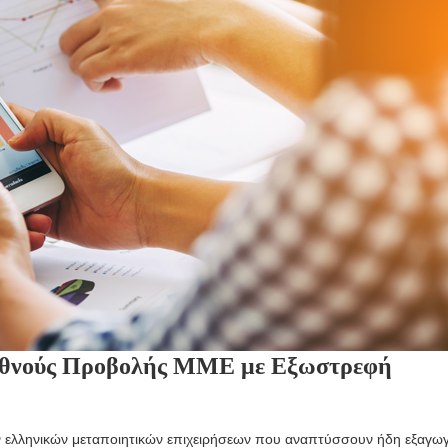
Υπεύθυνος Προστ
ιεθνούς Προβολής ΜΜΕ με Εξωστρεφή
Δεδομένων – DPO
Protection Office
πιστοποίηση διαπιστε
το Ε.ΣΥ.Δ
 ελληνικών μεταποιητικών επιχειρήσεων που αναπτύσσουν ήδη εξαγωγ