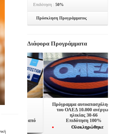
Επιδότηση :
50%
Πρόσκληση Προγράμματος
Διάφορα Προγράμματα
ασίας
Πρόγραμμα αυτοαπασχόλησης
Πρόγρ
(Data
του ΟΑΕΔ 10.000 ανέργων
επισ
r) Με
ηλικίας 30-66
υμένη από
Επιδότηση 100%
Ολοκληρώθηκε
ική