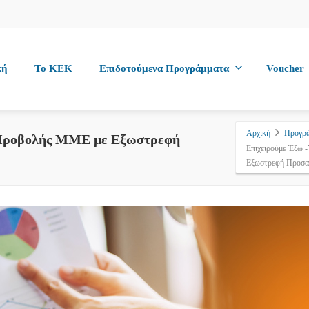
κή
To KEK
Επιδοτούμενα Προγράμματα
Voucher
Αρχική
Προγρά
ς Προβολής ΜΜΕ με Εξωστρεφή
Επιχειρούμε Έξω 
Εξωστρεφή Προσα