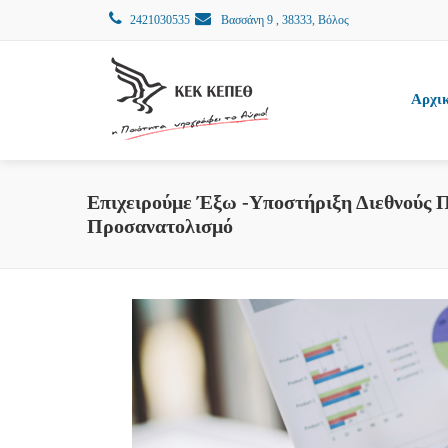
2421030535
Βασσάνη 9 , 38333, Βόλος
Αρχι
Επιχειρούμε Έξω -Υποστήριξη Διεθνού
Προσανατολισμό