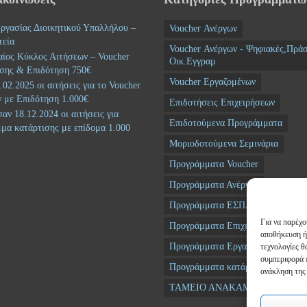
ργασίας Διοικητικού Υπαλλήλου –
Voucher Ανέργων
τεία
Voucher Ανέργων - Ψηφιακές,Πράσ
αίος Κύκλος Αιτήσεων – Voucher
Οικ.Εγγραμ
σης & Επιδότηση 750€
Voucher Εργαζομένων
02.2025 οι αιτήσεις για το Voucher
 με Επιδότηση 1.000€
Επιδοτήσεις Επιχειρήσεων
αν 18.12.2024 οι αιτήσεις για
Επιδοτούμενα Προγράμματα
μα κατάρτισης με επίδομα 1.000
Μοριοδοτούμενα Σεμινάρια
Προγράμματα Voucher
Προγράμματα Ανέργων
Προγράμματα ΕΣΠΑ
Για να παρέχο
Προγράμματα Επιχειρήσεων
αποθήκευση ή
Προγράμματα Εργαζομένων
τεχνολογίες 
συμπεριφορά π
Προγράμματα κατάρτισης
Σεμι
ανάκληση της 
ΤΑΜΕΙΟ ΑΝΑΚΑΜΨΗΣ