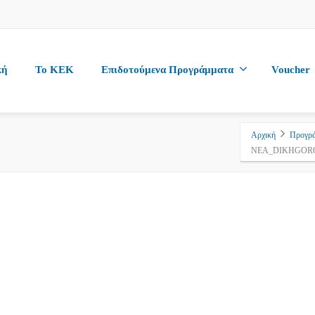
κή
To KEK
Επιδοτούμενα Προγράμματα
Voucher
Αρχική
Προγρ
NEA_DIKHGOR