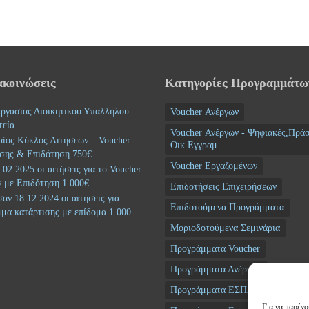
ακοινώσεις
Κατηγορίες Προγραμμάτω
ργασίας Διοικητικού Υπαλλήλου –
Voucher Ανέργων
τεία
Voucher Ανέργων - Ψηφιακές,Πράσ
αίος Κύκλος Αιτήσεων – Voucher
Οικ.Εγγραμ
σης & Επιδότηση 750€
Voucher Εργαζομένων
02.2025 οι αιτήσεις για το Voucher
 με Επιδότηση 1.000€
Επιδοτήσεις Επιχειρήσεων
αν 18.12.2024 οι αιτήσεις για
Επιδοτούμενα Προγράμματα
μα κατάρτισης με επίδομα 1.000
Μοριοδοτούμενα Σεμινάρια
Προγράμματα Voucher
Προγράμματα Ανέργων
Προγράμματα ΕΣΠΑ
Για να παρέχο