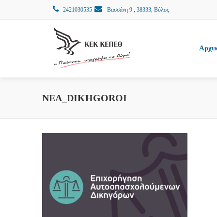
2421030535
Βασσάνη 9 , 38333, Βόλος
Αρχι
NEA_DIKHGOROI