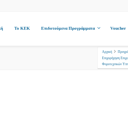
κή
To KEK
Επιδοτούμενα Προγράμματα
Voucher
Αρχική
Προγρ
Επιχορήγηση Επιχ
Φοροτεχνικών Υπ