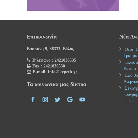
Επικοινωνία
Νέα Αν
Βασσάνη 9, 38333, Βόλος
Θέση Ε
Γραμμα
Τηλέφωνο : 2421030535
Τελευτ
Fax : 2421030530
Κατάρτι
E-mail: info@kepeth.gr
Έως 05.
Ανέργων
Τα κοινωνικά μας δίκτυα
Ξεκίνησ
πρόγραμ
ευρώ