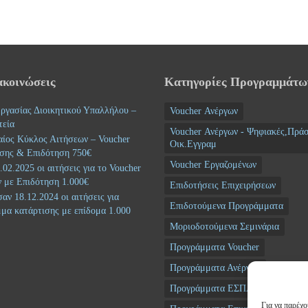
ακοινώσεις
Κατηγορίες Προγραμμάτω
ργασίας Διοικητικού Υπαλλήλου –
Voucher Ανέργων
τεία
Voucher Ανέργων - Ψηφιακές,Πράσ
αίος Κύκλος Αιτήσεων – Voucher
Οικ.Εγγραμ
σης & Επιδότηση 750€
Voucher Εργαζομένων
02.2025 οι αιτήσεις για το Voucher
 με Επιδότηση 1.000€
Επιδοτήσεις Επιχειρήσεων
αν 18.12.2024 οι αιτήσεις για
Επιδοτούμενα Προγράμματα
μα κατάρτισης με επίδομα 1.000
Μοριοδοτούμενα Σεμινάρια
Προγράμματα Voucher
Προγράμματα Ανέργων
Προγράμματα ΕΣΠΑ
Για να παρέχο