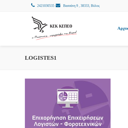
2421030535
Βασσάνη 9 , 38333, Βόλος
Αρχι
LOGISTES1