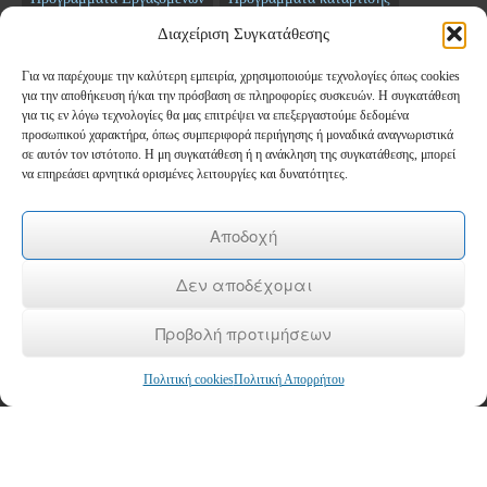
Σεμινάρια
ΤΑΜΕΙΟ ΑΝΑΚΑΜΨΗΣ
Διαχείριση Συγκατάθεσης
Για να παρέχουμε την καλύτερη εμπειρία, χρησιμοποιούμε τεχνολογίες όπως cookies
Newsletter
για την αποθήκευση ή/και την πρόσβαση σε πληροφορίες συσκευών. Η συγκατάθεση
για τις εν λόγω τεχνολογίες θα μας επιτρέψει να επεξεργαστούμε δεδομένα
προσωπικού χαρακτήρα, όπως συμπεριφορά περιήγησης ή μοναδικά αναγνωριστικά
*
Email
σε αυτόν τον ιστότοπο. Η μη συγκατάθεση ή η ανάκληση της συγκατάθεσης, μπορεί
να επηρεάσει αρνητικά ορισμένες λειτουργίες και δυνατότητες.
Όνομα
Αποδοχή
Δεν αποδέχομαι
Επώνυμο
Προβολή προτιμήσεων
Πολιτική cookies
Πολιτική Απορρήτου
Copyright © 2026
ΚΕΚ ΚΕΠΕΘ
- Κέντρο Δια Βίου Μάθησης Επιπέδου 2