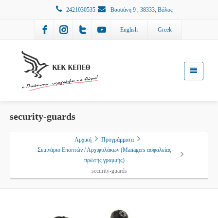
2421030535
Βασσάνη 9 , 38333, Βόλος
English
Greek
security-guards
Αρχική
Προγράμματα
Σεμινάριο Εποπτών / Αρχιφυλάκων (Managers ασφαλείας
πρώτης γραμμής)
security-guards