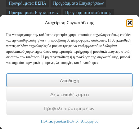
Προγράμματα ΕΣΠΑ
Προγράμματα Επιχειρήσεων
Προγράμματα Εργαζομένων
Προγράμματα κατάρτισης
Σεμινάρια
ΤΑΜΕΙΟ ΑΝΑΚΑΜΨΗΣ
Διαχείριση Συγκατάθεσης
Για να παρέχουμε την καλύτερη εμπειρία, χρησιμοποιούμε τεχνολογίες όπως cookies
Newsletter
για την αποθήκευση ή/και την πρόσβαση σε πληροφορίες συσκευών. Η συγκατάθεση
για τις εν λόγω τεχνολογίες θα μας επιτρέψει να επεξεργαστούμε δεδομένα
προσωπικού χαρακτήρα, όπως συμπεριφορά περιήγησης ή μοναδικά αναγνωριστικά
*
Email
σε αυτόν τον ιστότοπο. Η μη συγκατάθεση ή η ανάκληση της συγκατάθεσης, μπορεί
να επηρεάσει αρνητικά ορισμένες λειτουργίες και δυνατότητες.
Όνομα
Αποδοχή
Δεν αποδέχομαι
Επώνυμο
Προβολή προτιμήσεων
Πολιτική cookies
Πολιτική Απορρήτου