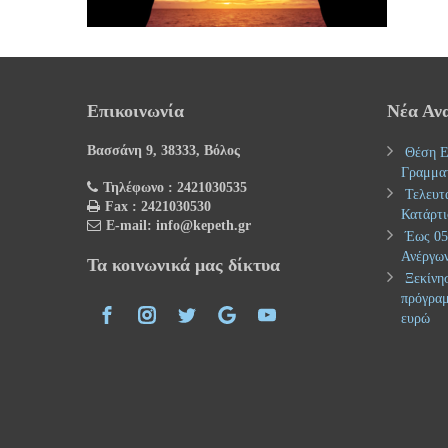
Επικοινωνία
Νέα Αν
Βασσάνη 9, 38333, Βόλος
Θέση Ε
Γραμμα
Τηλέφωνο : 2421030535
Τελευτ
Fax : 2421030530
Κατάρτι
E-mail: info@kepeth.gr
Έως 05.
Ανέργων
Τα κοινωνικά μας δίκτυα
Ξεκίνησ
πρόγραμ
ευρώ