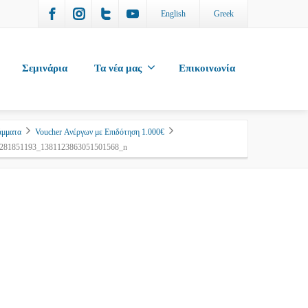
English
Greek
Σεμινάρια
Τα νέα μας
Επικοινωνία
άμματα
Voucher Ανέργων με Επιδότηση 1.000€
281851193_1381123863051501568_n