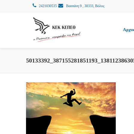
2421030535
Βασσάνη 9 , 38333, Βόλος
Αρχι
50133392_387155281851193_13811238630