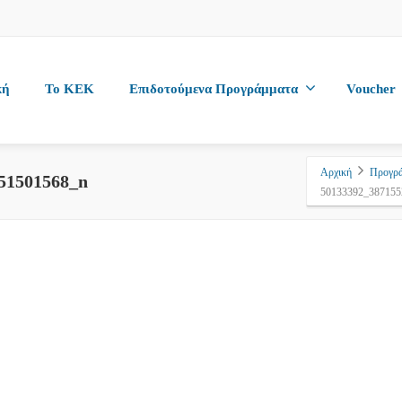
κή
To KEK
Επιδοτούμενα Προγράμματα
Voucher
Αρχική
Προγρ
51501568_n
50133392_387155