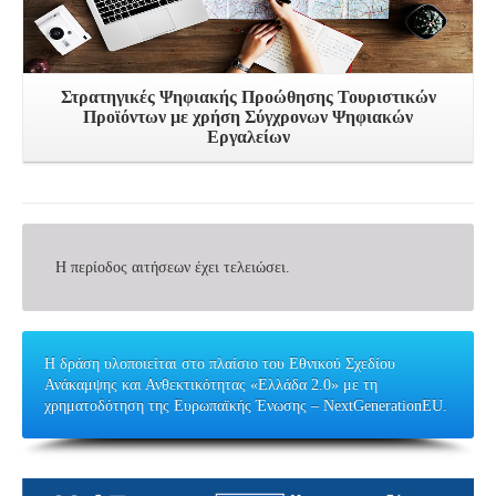
Στρατηγικές Ψηφιακής Προώθησης Τουριστικών
Προϊόντων με χρήση Σύγχρονων Ψηφιακών
Εργαλείων
Η περίοδος αιτήσεων έχει τελειώσει.
Η δράση υλοποιείται στο πλαίσιο του Εθνικού Σχεδίου
Ανάκαμψης και Ανθεκτικότητας «Ελλάδα 2.0» με τη
χρηματοδότηση της Ευρωπαϊκής Ένωσης – NextGenerationEU.