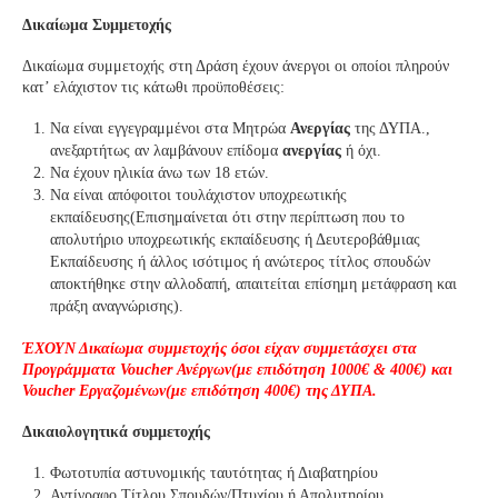
Δικαίωμα Συμμετοχής
Δικαίωμα συμμετοχής στη Δράση έχουν άνεργοι οι οποίοι πληρούν
κατ’ ελάχιστον τις κάτωθι προϋποθέσεις:
Να είναι εγγεγραμμένοι στα Μητρώα
Ανεργίας
της ΔΥΠΑ.,
ανεξαρτήτως αν λαμβάνουν επίδομα
ανεργίας
ή όχι.
Να έχουν ηλικία άνω των 18 ετών.
Να είναι απόφοιτοι τουλάχιστον υποχρεωτικής
εκπαίδευσης(Επισημαίνεται ότι στην περίπτωση που το
απολυτήριο υποχρεωτικής εκπαίδευσης ή Δευτεροβάθμιας
Εκπαίδευσης ή άλλος ισότιμος ή ανώτερος τίτλος σπουδών
αποκτήθηκε στην αλλοδαπή, απαιτείται επίσημη μετάφραση και
πράξη αναγνώρισης).
ΈΧΟΥΝ Δικαίωμα συμμετοχής όσοι είχαν
συμμετάσχει στα
Προγράμματα
Voucher
Ανέργων(με επιδότηση 1000€ & 400€) και
Voucher Εργαζομένων(με επιδότηση 400€) της ΔΥΠΑ.
Δικαιολογητικά συμμετοχής
Φωτοτυπία αστυνομικής ταυτότητας ή Διαβατηρίου
Αντίγραφο Τίτλου Σπουδών/Πτυχίου ή Απολυτηρίου