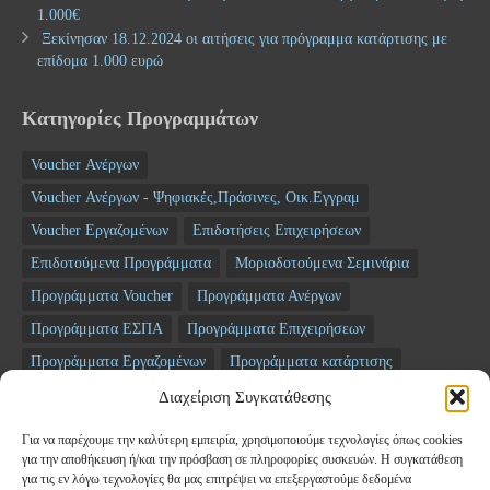
1.000€
Ξεκίνησαν 18.12.2024 οι αιτήσεις για πρόγραμμα κατάρτισης με
επίδομα 1.000 ευρώ
Κατηγορίες Προγραμμάτων
Voucher Ανέργων
Voucher Ανέργων - Ψηφιακές,Πράσινες, Οικ.Εγγραμ
Voucher Εργαζομένων
Επιδοτήσεις Επιχειρήσεων
Επιδοτούμενα Προγράμματα
Μοριοδοτούμενα Σεμινάρια
Προγράμματα Voucher
Προγράμματα Ανέργων
Προγράμματα ΕΣΠΑ
Προγράμματα Επιχειρήσεων
Προγράμματα Εργαζομένων
Προγράμματα κατάρτισης
Σεμινάρια
ΤΑΜΕΙΟ ΑΝΑΚΑΜΨΗΣ
Διαχείριση Συγκατάθεσης
Για να παρέχουμε την καλύτερη εμπειρία, χρησιμοποιούμε τεχνολογίες όπως cookies
Newsletter
για την αποθήκευση ή/και την πρόσβαση σε πληροφορίες συσκευών. Η συγκατάθεση
για τις εν λόγω τεχνολογίες θα μας επιτρέψει να επεξεργαστούμε δεδομένα