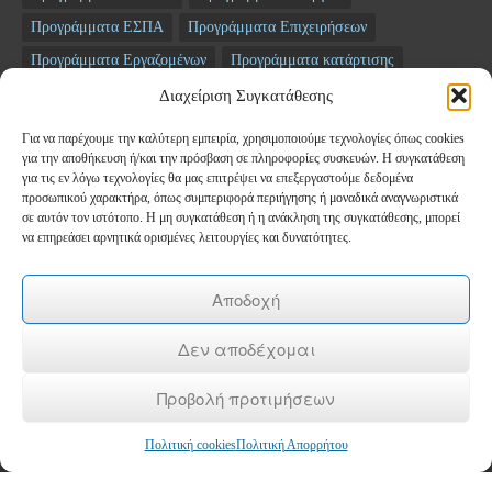
Προγράμματα ΕΣΠΑ
Προγράμματα Επιχειρήσεων
Προγράμματα Εργαζομένων
Προγράμματα κατάρτισης
Σεμινάρια
ΤΑΜΕΙΟ ΑΝΑΚΑΜΨΗΣ
Διαχείριση Συγκατάθεσης
Για να παρέχουμε την καλύτερη εμπειρία, χρησιμοποιούμε τεχνολογίες όπως cookies
Newsletter
για την αποθήκευση ή/και την πρόσβαση σε πληροφορίες συσκευών. Η συγκατάθεση
για τις εν λόγω τεχνολογίες θα μας επιτρέψει να επεξεργαστούμε δεδομένα
προσωπικού χαρακτήρα, όπως συμπεριφορά περιήγησης ή μοναδικά αναγνωριστικά
*
Email
σε αυτόν τον ιστότοπο. Η μη συγκατάθεση ή η ανάκληση της συγκατάθεσης, μπορεί
να επηρεάσει αρνητικά ορισμένες λειτουργίες και δυνατότητες.
Όνομα
Αποδοχή
Δεν αποδέχομαι
Επώνυμο
Προβολή προτιμήσεων
Πολιτική cookies
Πολιτική Απορρήτου