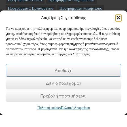
Προγράμματα Εργαζομένων
Προγράμματα κατάρτισης
Σεμινάρια
ΤΑΜΕΙΟ ΑΝΑΚΑΜΨΗΣ
Διαχείριση Συγκατάθεσης
Για να παρέχουμε την καλύτερη εμπειρία, χρησιμοποιούμε τεχνολογίες όπως cookies
Newsletter
για την αποθήκευση ή/και την πρόσβαση σε πληροφορίες συσκευών. Η συγκατάθεση
για τις εν λόγω τεχνολογίες θα μας επιτρέψει να επεξεργαστούμε δεδομένα
προσωπικού χαρακτήρα, όπως συμπεριφορά περιήγησης ή μοναδικά αναγνωριστικά
*
Email
σε αυτόν τον ιστότοπο. Η μη συγκατάθεση ή η ανάκληση της συγκατάθεσης, μπορεί
να επηρεάσει αρνητικά ορισμένες λειτουργίες και δυνατότητες.
Όνομα
Αποδοχή
Δεν αποδέχομαι
Επώνυμο
Προβολή προτιμήσεων
Πολιτική cookies
Πολιτική Απορρήτου