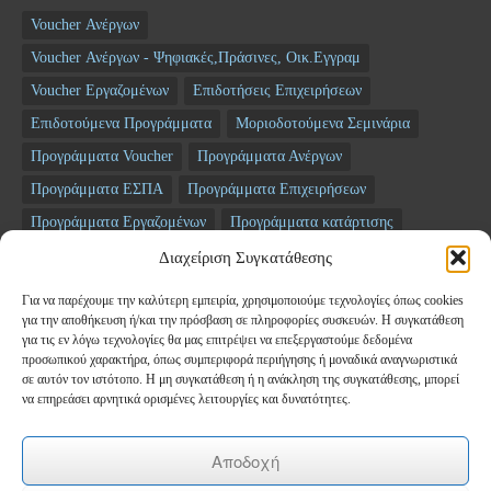
Voucher Ανέργων
Voucher Ανέργων - Ψηφιακές,Πράσινες, Οικ.Εγγραμ
Voucher Εργαζομένων
Επιδοτήσεις Επιχειρήσεων
Επιδοτούμενα Προγράμματα
Μοριοδοτούμενα Σεμινάρια
Προγράμματα Voucher
Προγράμματα Ανέργων
Προγράμματα ΕΣΠΑ
Προγράμματα Επιχειρήσεων
Προγράμματα Εργαζομένων
Προγράμματα κατάρτισης
Σεμινάρια
ΤΑΜΕΙΟ ΑΝΑΚΑΜΨΗΣ
Διαχείριση Συγκατάθεσης
Για να παρέχουμε την καλύτερη εμπειρία, χρησιμοποιούμε τεχνολογίες όπως cookies
Newsletter
για την αποθήκευση ή/και την πρόσβαση σε πληροφορίες συσκευών. Η συγκατάθεση
για τις εν λόγω τεχνολογίες θα μας επιτρέψει να επεξεργαστούμε δεδομένα
προσωπικού χαρακτήρα, όπως συμπεριφορά περιήγησης ή μοναδικά αναγνωριστικά
*
Email
σε αυτόν τον ιστότοπο. Η μη συγκατάθεση ή η ανάκληση της συγκατάθεσης, μπορεί
να επηρεάσει αρνητικά ορισμένες λειτουργίες και δυνατότητες.
Όνομα
Αποδοχή