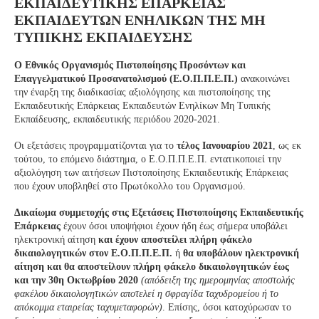
ΕΚΠΑΙΔΕΥΤΙΚΗΣ ΕΠΑΡΚΕΙΑΣ
ΕΚΠΑΙΔΕΥΤΩΝ ΕΝΗΛΙΚΩΝ ΤΗΣ ΜΗ
ΤΥΠΙΚΗΣ ΕΚΠΑΙΔΕΥΣΗΣ
Ο Εθνικός Οργανισμός Πιστοποίησης Προσόντων και
Επαγγελματικού Προσανατολισμού (Ε.Ο.Π.Π.Ε.Π.)
ανακοινώνει
την έναρξη της διαδικασίας αξιολόγησης και πιστοποίησης της
Εκπαιδευτικής Επάρκειας Εκπαιδευτών Ενηλίκων Μη Τυπικής
Εκπαίδευσης, εκπαιδευτικής περιόδου 2020-2021.
Οι εξετάσεις προγραμματίζονται για το
τέλος Ιανουαρίου 2021
, ως εκ
τούτου, το επόμενο διάστημα, ο Ε.Ο.Π.Π.Ε.Π. εντατικοποιεί την
αξιολόγηση των αιτήσεων Πιστοποίησης Εκπαιδευτικής Επάρκειας
που έχουν υποβληθεί στο Πρωτόκολλο του Οργανισμού.
Δικαίωμα συμμετοχής στις Εξετάσεις Πιστοποίησης Εκπαιδευτικής
Επάρκειας
έχουν όσοι υποψήφιοι έχουν ήδη έως σήμερα υποβάλει
ηλεκτρονική αίτηση
και έχουν αποστείλει πλήρη φάκελο
δικαιολογητικών στον Ε.Ο.Π.Π.Ε.Π.
ή
θα υποβάλουν ηλεκτρονική
αίτηση και θα αποστείλουν πλήρη φάκελο δικαιολογητικών έως
και την 30η Οκτωβρίου 2020
(απόδειξη της ημερομηνίας αποστολής
φακέλου δικαιολογητικών αποτελεί η σφραγίδα ταχυδρομείου ή το
απόκομμα εταιρείας ταχυμεταφορών)
. Επίσης, όσοι κατοχύρωσαν το