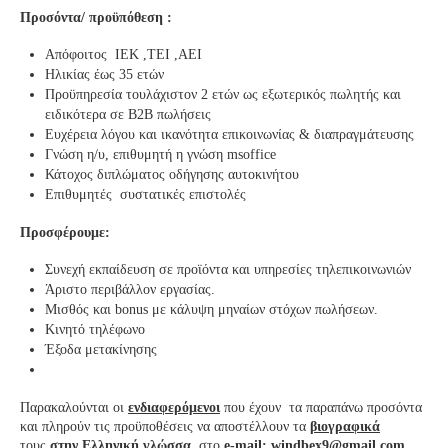
Προσόντα/ προϋπόθεση :
Απόφοιτος ΙΕΚ ,ΤΕΙ ,ΑΕΙ
Ηλικίας έως 35 ετών
Προϋπηρεσία τουλάχιστον 2 ετών ως εξωτερικός πωλητής και
ειδικότερα σε Β2Β πωλήσεις
Ευχέρεια λόγου και ικανότητα επικοινωνίας & διαπραγμάτευσης
Γνώση η/υ, επιθυμητή η γνώση msoffice
Κάτοχος διπλώματος οδήγησης αυτοκινήτου
Επιθυμητές συστατικές επιστολές
Προσφέρουμε:
Συνεχή εκπαίδευση σε προϊόντα και υπηρεσίες τηλεπικοινωνιών
Άριστο περιβάλλον εργασίας.
Μισθός και bonus με κάλυψη μηναίων στόχων πωλήσεων.
Κινητό τηλέφωνο
Έξοδα μετακίνησης
Παρακαλούνται οι
ενδιαφερόμενοι
που έχουν τα παραπάνω προσόντα
και πληρούν τις προϋποθέσεις να αποστέλλουν τα
βιογραφικά
τους
στην Ελληνική γλώσσα
στο
e-mail:
windbex9@
gmail
.
com