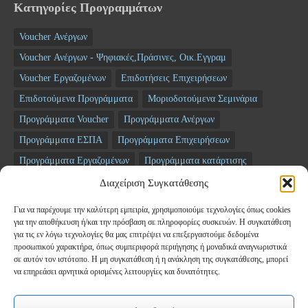
Κατηγορίες Προγραμμάτων
Voucher Ανέργων
Voucher Ανέργων - Ψηφιακές,Πράσινες, Οικ.Εγγραμ
Voucher Εργαζομένων
Επιδοτήσεις Επιχειρήσεων
Επιδοτούμενα Προγράμματα
Μοριοδοτούμενα Σεμινάρια
Προγράμματα Voucher
Προγράμματα Ανέργων
Προγράμματα ΕΣΠΑ
Προγράμματα Επιχειρήσεων
Προγράμματα Εργαζομένων
Προγράμματα κατάρτισης
Σεμινάρια
ΤΑΜΕΙΟ ΑΝΑΚΑΜΨΗΣ
Διαχείριση Συγκατάθεσης
Για να παρέχουμε την καλύτερη εμπειρία, χρησιμοποιούμε τεχνολογίες όπως cookies
Newsletter
για την αποθήκευση ή/και την πρόσβαση σε πληροφορίες συσκευών. Η συγκατάθεση
για τις εν λόγω τεχνολογίες θα μας επιτρέψει να επεξεργαστούμε δεδομένα
προσωπικού χαρακτήρα, όπως συμπεριφορά περιήγησης ή μοναδικά αναγνωριστικά
*
Email
σε αυτόν τον ιστότοπο. Η μη συγκατάθεση ή η ανάκληση της συγκατάθεσης, μπορεί
να επηρεάσει αρνητικά ορισμένες λειτουργίες και δυνατότητες.
Όνομα