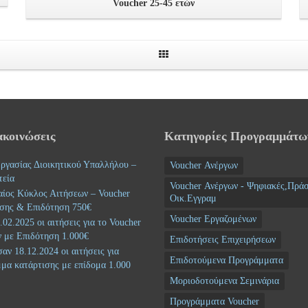
Voucher 25-45 ετών
ακοινώσεις
Κατηγορίες Προγραμμάτω
ργασίας Διοικητικού Υπαλλήλου –
Voucher Ανέργων
τεία
Voucher Ανέργων - Ψηφιακές,Πράσ
αίος Κύκλος Αιτήσεων – Voucher
Οικ.Εγγραμ
σης & Επιδότηση 750€
Voucher Εργαζομένων
02.2025 οι αιτήσεις για το Voucher
 με Επιδότηση 1.000€
Επιδοτήσεις Επιχειρήσεων
αν 18.12.2024 οι αιτήσεις για
Επιδοτούμενα Προγράμματα
μα κατάρτισης με επίδομα 1.000
Μοριοδοτούμενα Σεμινάρια
Προγράμματα Voucher