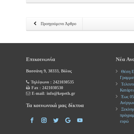
Προηγούμενο Άρθρο
Επικοινωνία
Νέα Αν
Βασσάνη 9, 38333, Βόλος
Θέση Ε
Γραμμα
Τηλέφωνο : 2421030535
Τελευτ
Fax : 2421030530
Κατάρτι
E-mail: info@kepeth.gr
Έως 05.
Ανέργων
Τα κοινωνικά μας δίκτυα
Ξεκίνησ
πρόγραμ
ευρώ