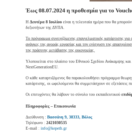
Έως 08.07.2024 η προθεσμία για το Vouch
Η
Δευτέρα 8 Ιουλίου
είναι η τελευταία ημέρα που θα μπορού
δεξιοτήτων της ΔΥΠΑ.
Το πρόγραμμα συνεχιζόμενης επαγγελματικής κατάρτισης για σ
ανάγκες της αγοράς εργασίας και την ενίσχυση της απασχολησ
της πράσινης μετάβασης της οικονομίας.
Υλοποιείται στο πλαίσιο του Εθνικού Σχεδίου Ανάκαμψης κα
NextGenerationEU.
Ο κάθε καταρτιζόμενος θα παρακολουθήσει πρόγραμμα θεωρητ
κατάρτισης, οι ωφελούμενοι θα συμμετάσχουν σε εξετάσεις π
Οι επιτυχόντες θα λάβουν το σύνολο του εκπαιδευτικού
επιδό
Πληροφορίες – Επικοινωνία
Διεύθυνση :
Βασσάνη 9, 38333, Βόλος
Τηλέφωνο :
2421030535
E-mail :
info@kepeth.gr