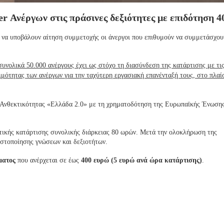
er Ανέργων στις πράσινες δεξιότητες με επιδότηση 
ν να υποβάλουν αίτηση συμμετοχής οι άνεργοι που επιθυμούν να συμμετάσχο
υνολικά 50.000 ανέργους έχει ως στόχο τη διασύνδεση της κατάρτισης με τι
ιμότητας των ανέργων για την ταχύτερη εργασιακή επανένταξή τους, στο πλαί
ι Ανθεκτικότητας «Ελλάδα 2.0» με τη χρηματοδότηση της Ευρωπαϊκής Ένωση
ικής κατάρτισης συνολικής διάρκειας 80 ωρών. Μετά την ολοκλήρωση της
ιστοποίησης γνώσεων και δεξιοτήτων.
ματος
που ανέρχεται σε έως
400 ευρώ (5 ευρώ ανά ώρα κατάρτισης)
.