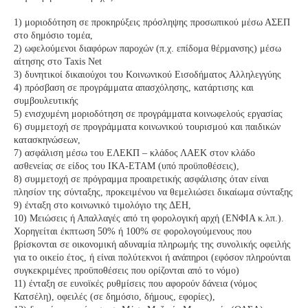
1) μοριοδότηση σε προκηρύξεις πρόσληψης προσωπικού μέσω ΑΣΕΠ
στο δημόσιο τομέα,
2) ωφελούμενοι διαφόρων παροχών (π.χ. επίδομα θέρμανσης) μέσω
αίτησης στο Taxis Net
3) δυνητικοί δικαιούχοι του Κοινωνικού Εισοδήματος Αλληλεγγύης
4) πρόσβαση σε προγράμματα απασχόλησης, κατάρτισης και
συμβουλευτικής
5) ενισχυμένη μοριοδότηση σε προγράμματα κοινωφελούς εργασίας
6) συμμετοχή σε προγράμματα κοινωνικού τουρισμού και παιδικών
κατασκηνώσεων,
7) ασφάλιση μέσω του ΕΛΕΚΠ – κλάδος ΛΑΕΚ στον κλάδο
ασθενείας σε είδος του ΙΚΑ-ΕΤΑΜ (υπό προϋποθέσεις),
8) συμμετοχή σε πρόγραμμα προαιρετικής ασφάλισης όταν είναι
πλησίον της σύνταξης, προκειμένου να θεμελιώσει δικαίωμα σύνταξης
9) ένταξη στο κοινωνικό τιμολόγιο της ΔΕΗ,
10) Μειώσεις ή Απαλλαγές από τη φορολογική αρχή (ΕΝΦΙΑ κ.λπ.).
Χορηγείται έκπτωση 50% ή 100% σε φορολογούμενους που
βρίσκονται σε οικονομική αδυναμία πληρωμής της συνολικής οφειλής
για το οικείο έτος, ή είναι πολύτεκνοι ή ανάπηροι (εφόσον πληρούνται
συγκεκριμένες προϋποθέσεις που ορίζονται από το νόμο)
11) ένταξη σε ευνοϊκές ρυθμίσεις που αφορούν δάνεια (νόμος
Κατσέλη), οφειλές (σε δημόσιο, δήμους, εφορίες),