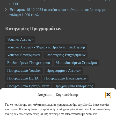
1.000€
Ξεκίνησαν 18.12.2024 οι αιτήσεις για πρόγραμμα κατάρτισης με
επίδομα 1.000 ευρώ
Κατηγορίες Προγραμμάτων
Voucher Ανέργων
Voucher Ανέργων - Ψηφιακές,Πράσινες, Οικ.Εγγραμ
Voucher Εργαζομένων
Επιδοτήσεις Επιχειρήσεων
Επιδοτούμενα Προγράμματα
Μοριοδοτούμενα Σεμινάρια
Προγράμματα Voucher
Προγράμματα Ανέργων
Προγράμματα ΕΣΠΑ
Προγράμματα Επιχειρήσεων
Προγράμματα Εργαζομένων
Προγράμματα κατάρτισης
Σεμινάρια
ΤΑΜΕΙΟ ΑΝΑΚΑΜΨΗΣ
Διαχείριση Συγκατάθεσης
Για να παρέχουμε την καλύτερη εμπειρία, χρησιμοποιούμε τεχνολογίες όπως cookies
Newsletter
για την αποθήκευση ή/και την πρόσβαση σε πληροφορίες συσκευών. Η συγκατάθεση
για τις εν λόγω τεχνολογίες θα μας επιτρέψει να επεξεργαστούμε δεδομένα