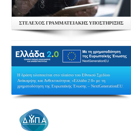
ΣΤΕΛΕΧΟΣ ΓΡΑΜΜΑΤΕΙΑΚΗΣ ΥΠΟΣΤΗΡΙΞΗΣ
Η δράση υλοποιείται στο πλαίσιο του Εθνικού Σχεδίου
Ανάκαμψης και Ανθεκτικότητας «Ελλάδα 2.0» με τη
χρηματοδότηση της Ευρωπαϊκής Ένωσης – NextGenerationEU.