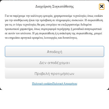
Σεμινάρια
ΤΑΜΕΙΟ ΑΝΑΚΑΜΨΗΣ
Διαχείριση Συγκατάθεσης
Για να παρέχουμε την καλύτερη εμπειρία, χρησιμοποιούμε τεχνολογίες όπως cookies
Newsletter
για την αποθήκευση ή/και την πρόσβαση σε πληροφορίες συσκευών. Η συγκατάθεση
για τις εν λόγω τεχνολογίες θα μας επιτρέψει να επεξεργαστούμε δεδομένα
προσωπικού χαρακτήρα, όπως συμπεριφορά περιήγησης ή μοναδικά αναγνωριστικά
*
Email
σε αυτόν τον ιστότοπο. Η μη συγκατάθεση ή η ανάκληση της συγκατάθεσης, μπορεί
να επηρεάσει αρνητικά ορισμένες λειτουργίες και δυνατότητες.
Όνομα
Αποδοχή
Δεν αποδέχομαι
Επώνυμο
Προβολή προτιμήσεων
Πολιτική cookies
Πολιτική Απορρήτου
Copyright © 2026
ΚΕΚ ΚΕΠΕΘ
- Κέντρο Δια Βίου Μάθησης Επιπέδου 2