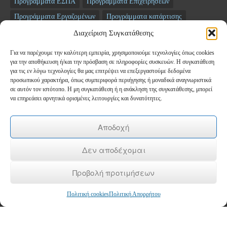
Προγράμματα ΕΣΠΑ
Προγράμματα Επιχειρήσεων
Προγράμματα Εργαζομένων
Προγράμματα κατάρτισης
Σεμινάρια
ΤΑΜΕΙΟ ΑΝΑΚΑΜΨΗΣ
Διαχείριση Συγκατάθεσης
Για να παρέχουμε την καλύτερη εμπειρία, χρησιμοποιούμε τεχνολογίες όπως cookies
Newsletter
για την αποθήκευση ή/και την πρόσβαση σε πληροφορίες συσκευών. Η συγκατάθεση
για τις εν λόγω τεχνολογίες θα μας επιτρέψει να επεξεργαστούμε δεδομένα
προσωπικού χαρακτήρα, όπως συμπεριφορά περιήγησης ή μοναδικά αναγνωριστικά
*
Email
σε αυτόν τον ιστότοπο. Η μη συγκατάθεση ή η ανάκληση της συγκατάθεσης, μπορεί
να επηρεάσει αρνητικά ορισμένες λειτουργίες και δυνατότητες.
Όνομα
Αποδοχή
Δεν αποδέχομαι
Επώνυμο
Προβολή προτιμήσεων
Πολιτική cookies
Πολιτική Απορρήτου