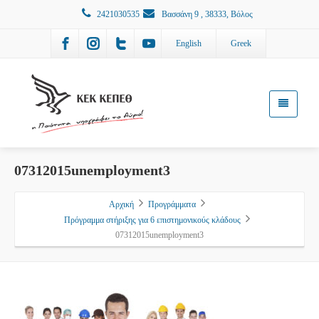
2421030535
Βασσάνη 9 , 38333, Βόλος
English
Greek
07312015unemployment3
Αρχική
Προγράμματα
Πρόγραμμα στήριξης για 6 επιστημονικούς κλάδους
07312015unemployment3