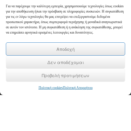
Για να παρέχουμε την καλύτερη εμπειρία, χρησιμοποιούμε τεχνολογίες όπως cookies
Newsletter
για την αποθήκευση ή/και την πρόσβαση σε πληροφορίες συσκευών. Η συγκατάθεση
για τις εν λόγω τεχνολογίες θα μας επιτρέψει να επεξεργαστούμε δεδομένα
προσωπικού χαρακτήρα, όπως συμπεριφορά περιήγησης ή μοναδικά αναγνωριστικά
*
Email
σε αυτόν τον ιστότοπο. Η μη συγκατάθεση ή η ανάκληση της συγκατάθεσης, μπορεί
να επηρεάσει αρνητικά ορισμένες λειτουργίες και δυνατότητες.
Όνομα
Αποδοχή
Δεν αποδέχομαι
Επώνυμο
Προβολή προτιμήσεων
Πολιτική cookies
Πολιτική Απορρήτου
Copyright © 2026
ΚΕΚ ΚΕΠΕΘ
- Κέντρο Δια Βίου Μάθησης Επιπέδου 2
Αρχική
/
To KEK
/
Επιδοτούμενα Προγράμματα
/
Voucher
/
Σεμινάρια
/
Τα νέα μας
/
Επικοινωνία