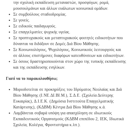
την σχολική εκπαίδευση μεταναστών, προσφύγων, ρομά,
μουσουλμάνων και άλλων ευάλωτων κοινωνικά ομάδων.
Σε συμβούλους σταδιοδρομίας.
Σε γονείς.
Σε ειδικούς παιδαγωγούς.
Σε επαγγελματίες ψυχικής υγείας.
Σε προπτυχιακούς και μεταπτυχιακούς φοιτητές ειδικοτήτων που
δύνανται να διδάξουν σε Δομές Διά Βίου Μάθησης.
Σε Κοινωνιολόγους, Ψυχολόγους, Κοινωνικούς λειτουργούς και
σε άλλους επιστήμονες διαφόρων κατευθύνσεων και ειδικοτήτων.
Σε όσους δραστηριοποιούνται στον χώρο της τυπικής εκπαίδευσης
και της εκπαίδευσης ενηλίκων.
Γιατί να το παρακολουθήσω;
Μοριοδοτείται σε προκηρύξεις του Ιδρύματος Νεολαίας και Διά
Βίου Μάθησης (Ι.ΝΕ.ΔΙ.ΒΙ.Μ.), Σ.Δ.Ε. (Σχολεία Δεύτερης
Ευκαιρίας), Δ.Ι.Ε.Κ. (Δημόσια Ινστιτούτα Επαγγελματικής
Κατάρτισης), (ΚΔΒΜ) Κέντρα Διά Βίου Μάθησης κ.ά.
Λαμβάνεται σοβαρά υπόψη για απασχόληση σε ιδιωτικούς
Εκπαιδευτικούς Οργανισμούς (ΚΔΒΜ επιπέδου 2, ΙΕΚ, Ιδιωτικά
Σχολεία, Κολέγια, Φροντιστήρια κ.λπ.).