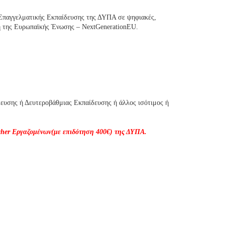
 Επαγγελματικής Εκπαίδευσης της ΔΥΠΑ σε ψηφιακές,
ση της Ευρωπαϊκής Ένωσης – NextGenerationEU.
δευσης ή Δευτεροβάθμιας Εκπαίδευσης ή άλλος ισότιμος ή
cher Εργαζομένων(με επιδότηση 400€) της ΔΥΠΑ.