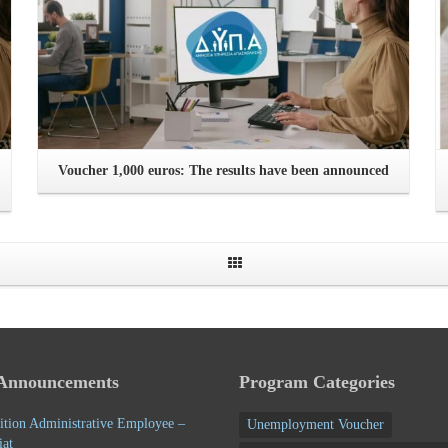
Voucher 1,000 euros: The results have been announced
 Announcements
Program Categories
ition Administrative Employee –
Unemployment Voucher
iat