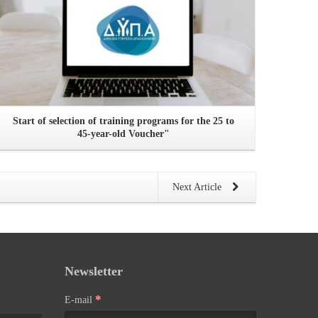
Start of selection of training programs for the 25 to
45-year-old Voucher"
Next Article
Newsletter
*
E-mail