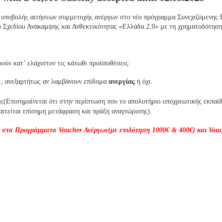
ία υποβολής αιτήσεων συμμετοχής ανέργων στο νέο πρόγραμμα Συνεχιζόμενης
κού Σχεδίου Ανάκαμψης και Ανθεκτικότητας «Ελλάδα 2.0» με τη χρηματοδότη
ούν κατ’ ελάχιστον τις κάτωθι προϋποθέσεις:
, ανεξαρτήτως αν λαμβάνουν επίδομα
ανεργίας
ή όχι.
ης(Επισημαίνεται ότι στην περίπτωση που το απολυτήριο υποχρεωτικής εκπαί
ιτείται επίσημη μετάφραση και πράξη αναγνώρισης).
ι στα Προγράμματα
Voucher
Ανέργων(με επιδότηση 1000€ & 400€) και Vou