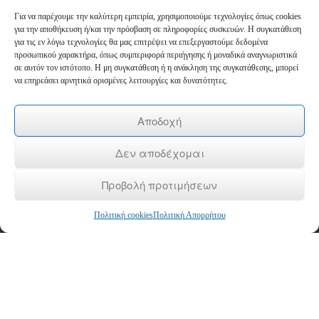
Για να παρέχουμε την καλύτερη εμπειρία, χρησιμοποιούμε τεχνολογίες όπως cookies
Newsletter
για την αποθήκευση ή/και την πρόσβαση σε πληροφορίες συσκευών. Η συγκατάθεση
για τις εν λόγω τεχνολογίες θα μας επιτρέψει να επεξεργαστούμε δεδομένα
προσωπικού χαρακτήρα, όπως συμπεριφορά περιήγησης ή μοναδικά αναγνωριστικά
*
Email
σε αυτόν τον ιστότοπο. Η μη συγκατάθεση ή η ανάκληση της συγκατάθεσης, μπορεί
να επηρεάσει αρνητικά ορισμένες λειτουργίες και δυνατότητες.
Όνομα
Αποδοχή
Δεν αποδέχομαι
Επώνυμο
Προβολή προτιμήσεων
Πολιτική cookies
Πολιτική Απορρήτου
Copyright © 2026
ΚΕΚ ΚΕΠΕΘ
- Κέντρο Δια Βίου Μάθησης Επιπέδου 2
Αρχική
/
To KEK
/
Επιδοτούμενα Προγράμματα
/
Voucher
/
Σεμινάρια
/
Τα νέα μας
/
Επικοινωνία